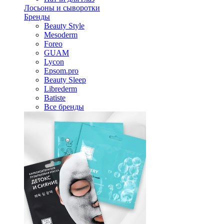
Лосьоны и сыворотки
Бренды
Beauty Style
Mesoderm
Foreo
GUAM
Lycon
Epsom.pro
Beauty Sleep
Librederm
Batiste
Все бренды