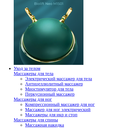
Уход за телом
Массажеры для тела
Электрический массажер для тела
Антицеллюлитный массажер
Миостимулятор для тела
Перкусионный массажер
Массажеры для ног
Компрессионный массажер для ног
Массажер для ног электрический
Массажеры для икр и стоп
Массажеры для спины
Массажная накидка