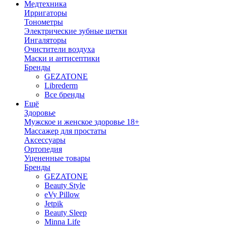
Медтехника
Ирригаторы
Тонометры
Электрические зубные щетки
Ингаляторы
Очистители воздуха
Маски и антисептики
Бренды
GEZATONE
Librederm
Все бренды
Ещё
Здоровье
Мужское и женское здоровье 18+
Массажер для простаты
Аксессуары
Ортопедия
Уцененные товары
Бренды
GEZATONE
Beauty Style
eVy Pillow
Jetpik
Beauty Sleep
Minna Life