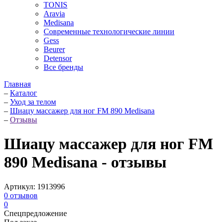
TONIS
Aravia
Medisana
Современные технологические линии
Gess
Beurer
Detensor
Все бренды
Главная
–
Каталог
–
Уход за телом
–
Шиацу массажер для ног FM 890 Medisana
–
Отзывы
Шиацу массажер для ног FM
890 Medisana - отзывы
Артикул:
1913996
0
отзывов
0
Спецпредложение