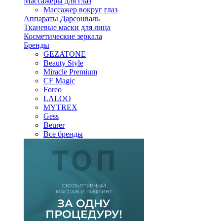
Массажеры для глаз
Массажер вокруг глаз
Аппараты Дарсонваль
Тканевые маски для лица
Косметические зеркала
Бренды
GEZATONE
Beauty Style
Miracle Premium
CF Magic
Foreo
LALOO
MYTREX
Gess
Beurer
Все бренды