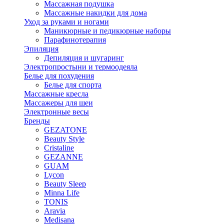
Массажная подушка
Массажные накидки для дома
Уход за руками и ногами
Маникюрные и педикюрные наборы
Парафинотерапия
Эпиляция
Депиляция и шугаринг
Электропростыни и термоодеяла
Белье для похудения
Белье для спорта
Массажные кресла
Массажеры для шеи
Электронные весы
Бренды
GEZATONE
Beauty Style
Cristaline
GEZANNE
GUAM
Lycon
Beauty Sleep
Minna Life
TONIS
Aravia
Medisana