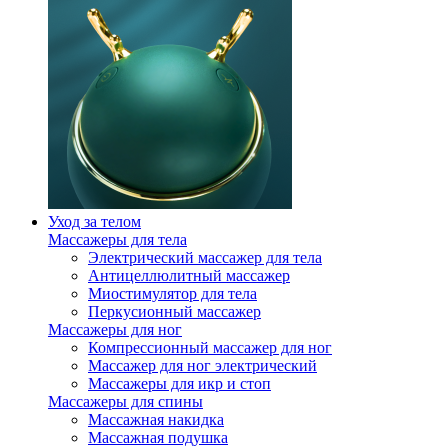
Уход за телом
Массажеры для тела
Электрический массажер для тела
Антицеллюлитный массажер
Миостимулятор для тела
Перкусионный массажер
Массажеры для ног
Компрессионный массажер для ног
Массажер для ног электрический
Массажеры для икр и стоп
Массажеры для спины
Массажная накидка
Массажная подушка