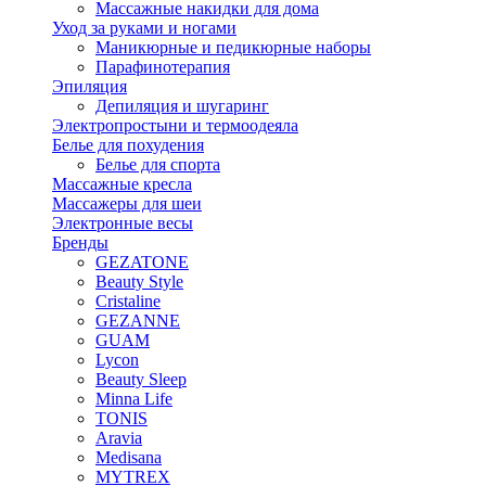
Массажные накидки для дома
Уход за руками и ногами
Маникюрные и педикюрные наборы
Парафинотерапия
Эпиляция
Депиляция и шугаринг
Электропростыни и термоодеяла
Белье для похудения
Белье для спорта
Массажные кресла
Массажеры для шеи
Электронные весы
Бренды
GEZATONE
Beauty Style
Cristaline
GEZANNE
GUAM
Lycon
Beauty Sleep
Minna Life
TONIS
Aravia
Medisana
MYTREX