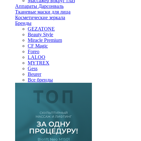
Массажер вокруг глаз
Аппараты Дарсонваль
Тканевые маски для лица
Косметические зеркала
Бренды
GEZATONE
Beauty Style
Miracle Premium
CF Magic
Foreo
LALOO
MYTREX
Gess
Beurer
Все бренды