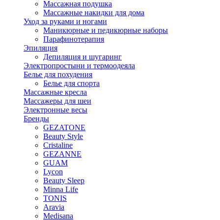
Массажная подушка
Массажные накидки для дома
Уход за руками и ногами
Маникюрные и педикюрные наборы
Парафинотерапия
Эпиляция
Депиляция и шугаринг
Электропростыни и термоодеяла
Белье для похудения
Белье для спорта
Массажные кресла
Массажеры для шеи
Электронные весы
Бренды
GEZATONE
Beauty Style
Cristaline
GEZANNE
GUAM
Lycon
Beauty Sleep
Minna Life
TONIS
Aravia
Medisana