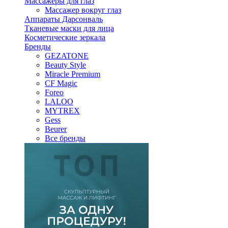
Массажеры для глаз
Массажер вокруг глаз
Аппараты Дарсонваль
Тканевые маски для лица
Косметические зеркала
Бренды
GEZATONE
Beauty Style
Miracle Premium
CF Magic
Foreo
LALOO
MYTREX
Gess
Beurer
Все бренды