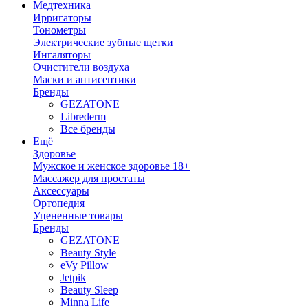
Медтехника
Ирригаторы
Тонометры
Электрические зубные щетки
Ингаляторы
Очистители воздуха
Маски и антисептики
Бренды
GEZATONE
Librederm
Все бренды
Ещё
Здоровье
Мужское и женское здоровье 18+
Массажер для простаты
Аксессуары
Ортопедия
Уцененные товары
Бренды
GEZATONE
Beauty Style
eVy Pillow
Jetpik
Beauty Sleep
Minna Life