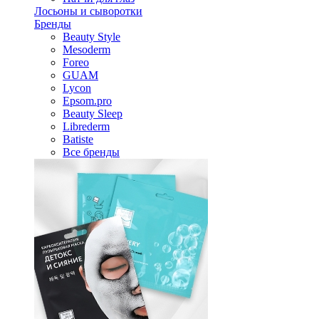
Лосьоны и сыворотки
Бренды
Beauty Style
Mesoderm
Foreo
GUAM
Lycon
Epsom.pro
Beauty Sleep
Librederm
Batiste
Все бренды