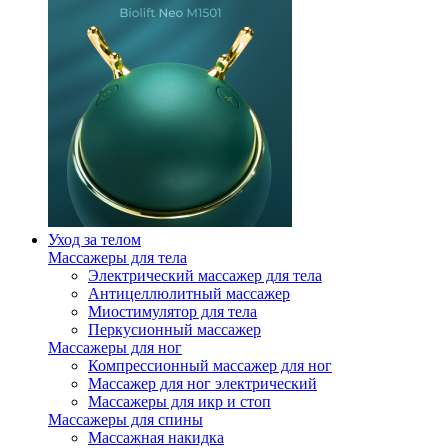
Уход за телом
Массажеры для тела
Электрический массажер для тела
Антицеллюлитный массажер
Миостимулятор для тела
Перкусионный массажер
Массажеры для ног
Компрессионный массажер для ног
Массажер для ног электрический
Массажеры для икр и стоп
Массажеры для спины
Массажная накидка