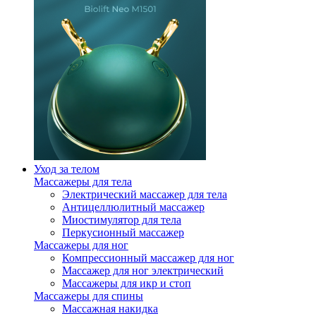
Уход за телом
Массажеры для тела
Электрический массажер для тела
Антицеллюлитный массажер
Миостимулятор для тела
Перкусионный массажер
Массажеры для ног
Компрессионный массажер для ног
Массажер для ног электрический
Массажеры для икр и стоп
Массажеры для спины
Массажная накидка