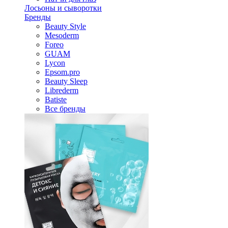
Лосьоны и сыворотки
Бренды
Beauty Style
Mesoderm
Foreo
GUAM
Lycon
Epsom.pro
Beauty Sleep
Librederm
Batiste
Все бренды