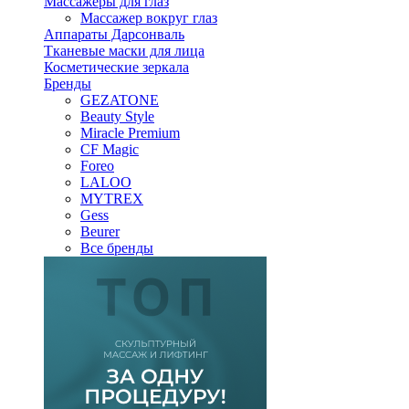
Массажеры для глаз
Массажер вокруг глаз
Аппараты Дарсонваль
Тканевые маски для лица
Косметические зеркала
Бренды
GEZATONE
Beauty Style
Miracle Premium
CF Magic
Foreo
LALOO
MYTREX
Gess
Beurer
Все бренды