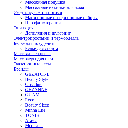
Массажная подушка
Массажные накидки для дома
Уход за руками и ногами
Маникюрные и педикюрные наборы
Парафинотерапия
Эпиляция
Депиляция и шугаринг
Электропростыни и термоодеяла
Белье для похудения
Белье для спорта
Массажные кресла
Массажеры для шеи
Электронные весы
Бренды
GEZATONE
Beauty Style
Cristaline
GEZANNE
GUAM
Lycon
Beauty Sleep
Minna Life
TONIS
Aravia
Medisana