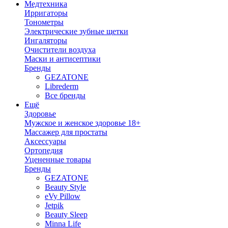
Медтехника
Ирригаторы
Тонометры
Электрические зубные щетки
Ингаляторы
Очистители воздуха
Маски и антисептики
Бренды
GEZATONE
Librederm
Все бренды
Ещё
Здоровье
Мужское и женское здоровье 18+
Массажер для простаты
Аксессуары
Ортопедия
Уцененные товары
Бренды
GEZATONE
Beauty Style
eVy Pillow
Jetpik
Beauty Sleep
Minna Life