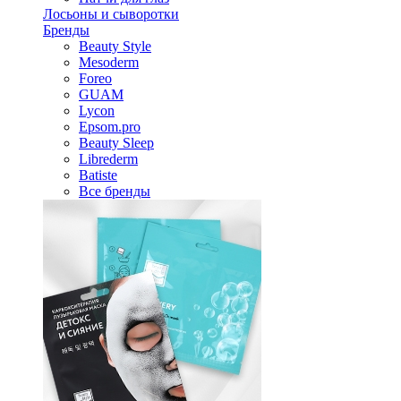
Лосьоны и сыворотки
Бренды
Beauty Style
Mesoderm
Foreo
GUAM
Lycon
Epsom.pro
Beauty Sleep
Librederm
Batiste
Все бренды