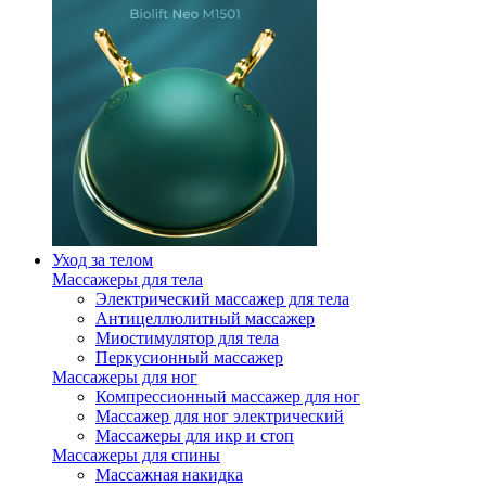
Уход за телом
Массажеры для тела
Электрический массажер для тела
Антицеллюлитный массажер
Миостимулятор для тела
Перкусионный массажер
Массажеры для ног
Компрессионный массажер для ног
Массажер для ног электрический
Массажеры для икр и стоп
Массажеры для спины
Массажная накидка