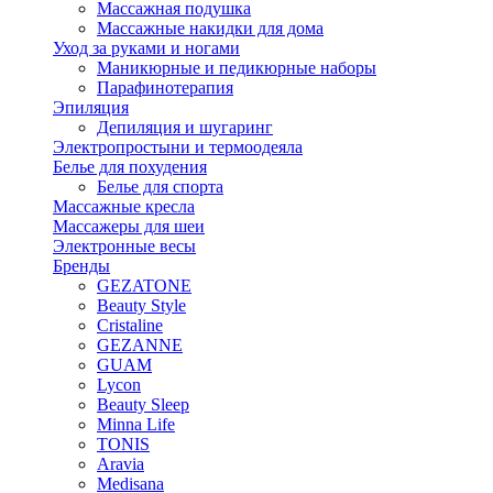
Массажная подушка
Массажные накидки для дома
Уход за руками и ногами
Маникюрные и педикюрные наборы
Парафинотерапия
Эпиляция
Депиляция и шугаринг
Электропростыни и термоодеяла
Белье для похудения
Белье для спорта
Массажные кресла
Массажеры для шеи
Электронные весы
Бренды
GEZATONE
Beauty Style
Cristaline
GEZANNE
GUAM
Lycon
Beauty Sleep
Minna Life
TONIS
Aravia
Medisana