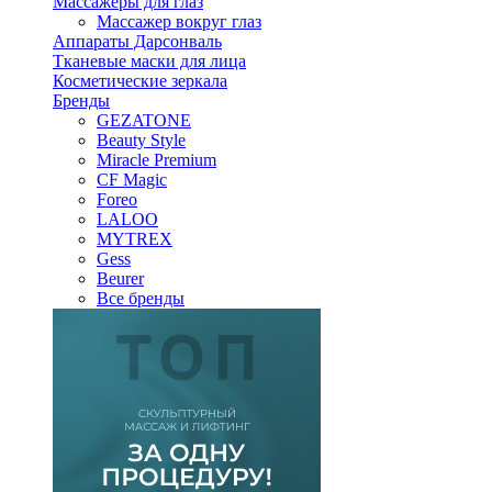
Массажеры для глаз
Массажер вокруг глаз
Аппараты Дарсонваль
Тканевые маски для лица
Косметические зеркала
Бренды
GEZATONE
Beauty Style
Miracle Premium
CF Magic
Foreo
LALOO
MYTREX
Gess
Beurer
Все бренды