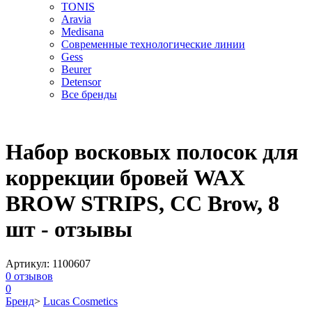
TONIS
Aravia
Medisana
Современные технологические линии
Gess
Beurer
Detensor
Все бренды
Набор восковых полосок для
коррекции бровей WAX
BROW STRIPS, CC Brow, 8
шт - отзывы
Артикул:
1100607
0
отзывов
0
Бренд
>
Lucas Cosmetics