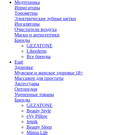
Медтехника
Ирригаторы
Тонометры
Электрические зубные щетки
Ингаляторы
Очистители воздуха
Маски и антисептики
Бренды
GEZATONE
Librederm
Все бренды
Ещё
Здоровье
Мужское и женское здоровье 18+
Массажер для простаты
Аксессуары
Ортопедия
Уцененные товары
Бренды
GEZATONE
Beauty Style
eVy Pillow
Jetpik
Beauty Sleep
Minna Life