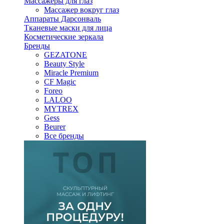
Массажеры для глаз
Массажер вокруг глаз
Аппараты Дарсонваль
Тканевые маски для лица
Косметические зеркала
Бренды
GEZATONE
Beauty Style
Miracle Premium
CF Magic
Foreo
LALOO
MYTREX
Gess
Beurer
Все бренды