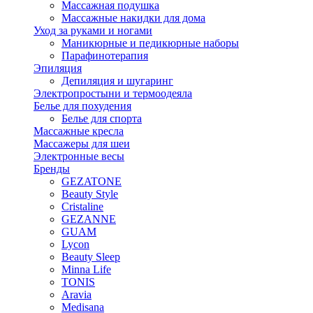
Массажная подушка
Массажные накидки для дома
Уход за руками и ногами
Маникюрные и педикюрные наборы
Парафинотерапия
Эпиляция
Депиляция и шугаринг
Электропростыни и термоодеяла
Белье для похудения
Белье для спорта
Массажные кресла
Массажеры для шеи
Электронные весы
Бренды
GEZATONE
Beauty Style
Cristaline
GEZANNE
GUAM
Lycon
Beauty Sleep
Minna Life
TONIS
Aravia
Medisana