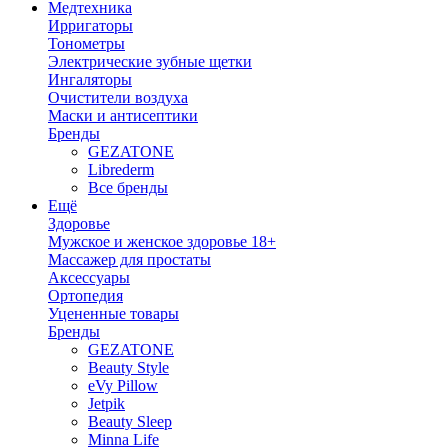
Медтехника
Ирригаторы
Тонометры
Электрические зубные щетки
Ингаляторы
Очистители воздуха
Маски и антисептики
Бренды
GEZATONE
Librederm
Все бренды
Ещё
Здоровье
Мужское и женское здоровье 18+
Массажер для простаты
Аксессуары
Ортопедия
Уцененные товары
Бренды
GEZATONE
Beauty Style
eVy Pillow
Jetpik
Beauty Sleep
Minna Life