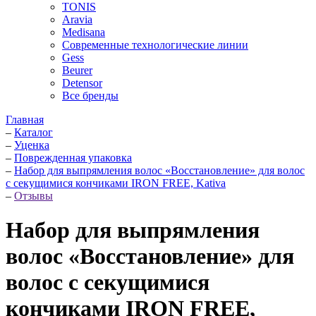
TONIS
Aravia
Medisana
Современные технологические линии
Gess
Beurer
Detensor
Все бренды
Главная
–
Каталог
–
Уценка
–
Поврежденная упаковка
–
Набор для выпрямления волос «Восстановление» для волос
с секущимися кончиками IRON FREE, Kativa
–
Отзывы
Набор для выпрямления
волос «Восстановление» для
волос с секущимися
кончиками IRON FREE,