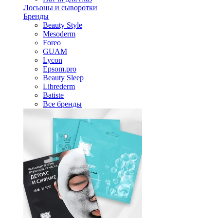
Лосьоны и сыворотки
Бренды
Beauty Style
Mesoderm
Foreo
GUAM
Lycon
Epsom.pro
Beauty Sleep
Librederm
Batiste
Все бренды