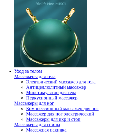
Уход за телом
Массажеры для тела
Электрический массажер для тела
Антицеллюлитный массажер
Миостимулятор для тела
Перкусионный массажер
Массажеры для ног
Компрессионный массажер для ног
Массажер для ног электрический
Массажеры для икр и стоп
Массажеры для спины
Массажная накидка