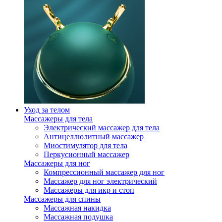
Уход за телом
Массажеры для тела
Электрический массажер для тела
Антицеллюлитный массажер
Миостимулятор для тела
Перкусионный массажер
Массажеры для ног
Компрессионный массажер для ног
Массажер для ног электрический
Массажеры для икр и стоп
Массажеры для спины
Массажная накидка
Массажная подушка