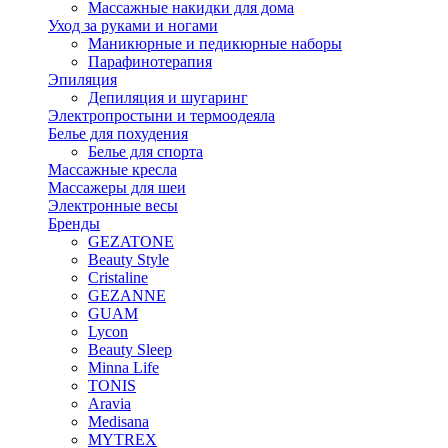
Массажные накидки для дома
Уход за руками и ногами
Маникюрные и педикюрные наборы
Парафинотерапия
Эпиляция
Депиляция и шугаринг
Электропростыни и термоодеяла
Белье для похудения
Белье для спорта
Массажные кресла
Массажеры для шеи
Электронные весы
Бренды
GEZATONE
Beauty Style
Cristaline
GEZANNE
GUAM
Lycon
Beauty Sleep
Minna Life
TONIS
Aravia
Medisana
MYTREX