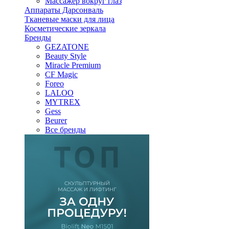
Массажер вокруг глаз
Аппараты Дарсонваль
Тканевые маски для лица
Косметические зеркала
Бренды
GEZATONE
Beauty Style
Miracle Premium
CF Magic
Foreo
LALOO
MYTREX
Gess
Beurer
Все бренды