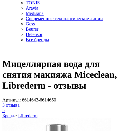
TONIS
Aravia
Medisana
Современные технологические линии
Gess
Beurer
Detensor
Все бренды
Мицеллярная вода для
снятия макияжа Miceclean,
Librederm - отзывы
Артикул:
6614643-6614650
3
отзыва
5
Бренд
>
Librederm