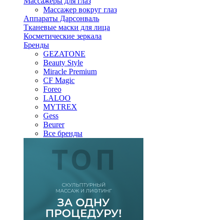
Массажеры для глаз
Массажер вокруг глаз
Аппараты Дарсонваль
Тканевые маски для лица
Косметические зеркала
Бренды
GEZATONE
Beauty Style
Miracle Premium
CF Magic
Foreo
LALOO
MYTREX
Gess
Beurer
Все бренды