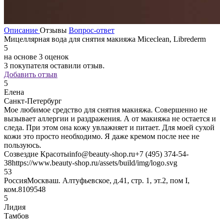
Описание
Отзывы
Вопрос-ответ
Мицеллярная вода для снятия макияжа Miceclean, Librederm
5
на основе 3 оценок
3
покупателя оставили отзыв.
Добавить отзыв
5
Елена
Санкт-Петербург
Мое любимое средство для снятия макияжа. Совершенно не
вызывает аллергии и раздражения. А от макияжа не остается и
следа. При этом она кожу увлажняет и питает. Для моей сухой
кожи это просто необходимо. Я даже кремом после нее не
пользуюсь.
Созвездие Красоты
info@beauty-shop.ru
+7 (495) 374-54-
38
https://www.beauty-shop.ru/assets/build/img/logo.svg
5
3
Россия
Москва
ш. Алтуфьевское, д.41, стр. 1, эт.2, пом I,
ком.8
109548
5
Лидия
Тамбов