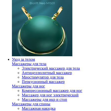
Уход за телом
Массажеры для тела
Электрический массажер для тела
Антицеллюлитный массажер
Миостимулятор для тела
Перкусионный массажер
Массажеры для ног
Компрессионный массажер для ног
Массажер для ног электрический
Массажеры для икр и стоп
Массажеры для спины
Массажная накидка