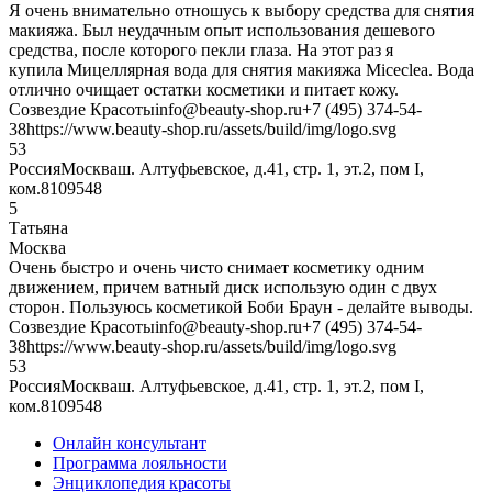
Я очень внимательно отношусь к выбору средства для снятия
макияжа. Был неудачным опыт использования дешевого
средства, после которого пекли глаза. На этот раз я
купила Мицеллярная вода для снятия макияжа Miceclea. Вода
отлично очищает остатки косметики и питает кожу.
Созвездие Красоты
info@beauty-shop.ru
+7 (495) 374-54-
38
https://www.beauty-shop.ru/assets/build/img/logo.svg
5
3
Россия
Москва
ш. Алтуфьевское, д.41, стр. 1, эт.2, пом I,
ком.8
109548
5
Татьяна
Москва
Очень быстро и очень чисто снимает косметику одним
движением, причем ватный диск использую один с двух
сторон. Пользуюсь косметикой Боби Браун - делайте выводы.
Созвездие Красоты
info@beauty-shop.ru
+7 (495) 374-54-
38
https://www.beauty-shop.ru/assets/build/img/logo.svg
5
3
Россия
Москва
ш. Алтуфьевское, д.41, стр. 1, эт.2, пом I,
ком.8
109548
Онлайн консультант
Программа лояльности
Энциклопедия красоты