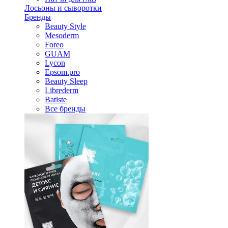
Лосьоны и сыворотки
Бренды
Beauty Style
Mesoderm
Foreo
GUAM
Lycon
Epsom.pro
Beauty Sleep
Librederm
Batiste
Все бренды