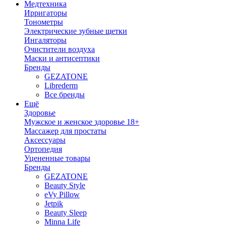
Медтехника
Ирригаторы
Тонометры
Электрические зубные щетки
Ингаляторы
Очистители воздуха
Маски и антисептики
Бренды
GEZATONE
Librederm
Все бренды
Ещё
Здоровье
Мужское и женское здоровье 18+
Массажер для простаты
Аксессуары
Ортопедия
Уцененные товары
Бренды
GEZATONE
Beauty Style
eVy Pillow
Jetpik
Beauty Sleep
Minna Life