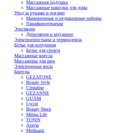
Массажная подушка
Массажные накидки для дома
Уход за руками и ногами
Маникюрные и педикюрные наборы
Парафинотерапия
Эпиляция
Депиляция и шугаринг
Электропростыни и термоодеяла
Белье для похудения
Белье для спорта
Массажные кресла
Массажеры для шеи
Электронные весы
Бренды
GEZATONE
Beauty Style
Cristaline
GEZANNE
GUAM
Lycon
Beauty Sleep
Minna Life
TONIS
Aravia
Medisana