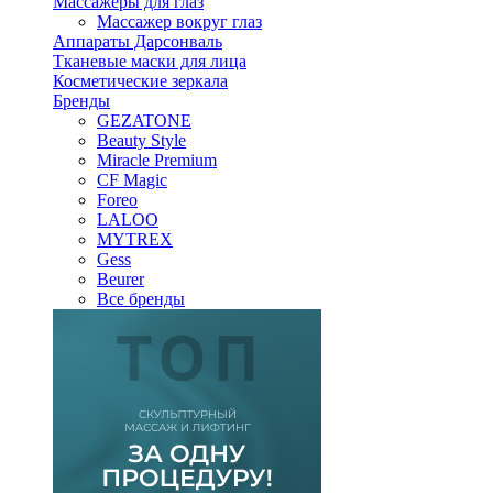
Массажеры для глаз
Массажер вокруг глаз
Аппараты Дарсонваль
Тканевые маски для лица
Косметические зеркала
Бренды
GEZATONE
Beauty Style
Miracle Premium
CF Magic
Foreo
LALOO
MYTREX
Gess
Beurer
Все бренды