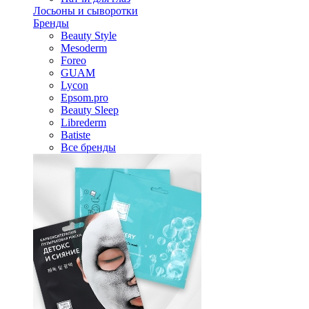
Лосьоны и сыворотки
Бренды
Beauty Style
Mesoderm
Foreo
GUAM
Lycon
Epsom.pro
Beauty Sleep
Librederm
Batiste
Все бренды