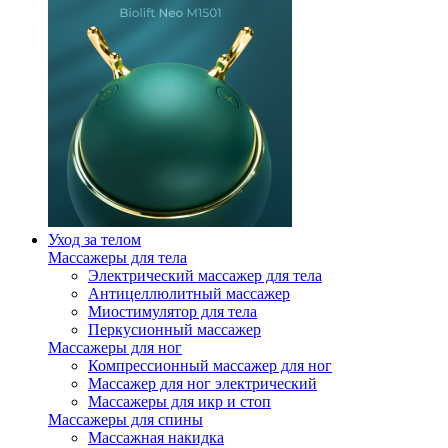
Уход за телом
Массажеры для тела
Электрический массажер для тела
Антицеллюлитный массажер
Миостимулятор для тела
Перкусионный массажер
Массажеры для ног
Компрессионный массажер для ног
Массажер для ног электрический
Массажеры для икр и стоп
Массажеры для спины
Массажная накидка