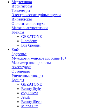
Медтехника
Ирригаторы
Тонометры
Электрические зубные щетки
Ингаляторы
Очистители воздуха
Маски и антисептики
Бренды
GEZATONE
Librederm
Все бренды
Ещё
Здоровье
Мужское и женское здоровье 18+
Массажер для простаты
Аксессуары
Ортопедия
Уцененные товары
Бренды
GEZATONE
Beauty Style
eVy Pillow
Jetpik
Beauty Sleep
Minna Life