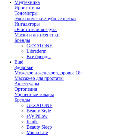
Медтехника
Ирригаторы
Тонометры
Электрические зубные щетки
Ингаляторы
Очистители воздуха
Маски и антисептики
Бренды
GEZATONE
Librederm
Все бренды
Ещё
Здоровье
Мужское и женское здоровье 18+
Массажер для простаты
Аксессуары
Ортопедия
Уцененные товары
Бренды
GEZATONE
Beauty Style
eVy Pillow
Jetpik
Beauty Sleep
Minna Life