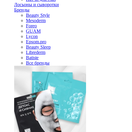
Лосьоны и сыворотки
Бренды
Beauty Style
Mesoderm
Foreo
GUAM
Lycon
Epsom.pro
Beauty Sleep
Librederm
Batiste
Все бренды