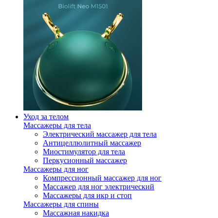
Уход за телом
Массажеры для тела
Электрический массажер для тела
Антицеллюлитный массажер
Миостимулятор для тела
Перкусионный массажер
Массажеры для ног
Компрессионный массажер для ног
Массажер для ног электрический
Массажеры для икр и стоп
Массажеры для спины
Массажная накидка