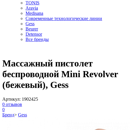
TONIS
Aravia
Medisana
Современные технологические линии
Gess
Beurer
Detensor
Все бренды
Массажный пистолет
беспроводной Mini Revolver
(бежевый), Gess
Артикул:
1902425
0
отзывов
0
Бренд
>
Gess