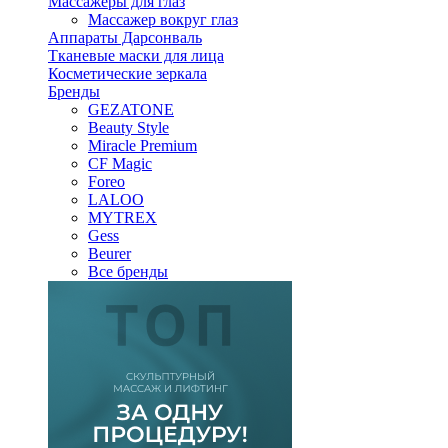
Массажеры для глаз
Массажер вокруг глаз
Аппараты Дарсонваль
Тканевые маски для лица
Косметические зеркала
Бренды
GEZATONE
Beauty Style
Miracle Premium
CF Magic
Foreo
LALOO
MYTREX
Gess
Beurer
Все бренды