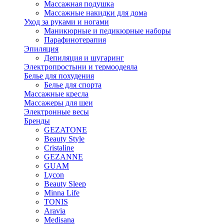
Массажная подушка
Массажные накидки для дома
Уход за руками и ногами
Маникюрные и педикюрные наборы
Парафинотерапия
Эпиляция
Депиляция и шугаринг
Электропростыни и термоодеяла
Белье для похудения
Белье для спорта
Массажные кресла
Массажеры для шеи
Электронные весы
Бренды
GEZATONE
Beauty Style
Cristaline
GEZANNE
GUAM
Lycon
Beauty Sleep
Minna Life
TONIS
Aravia
Medisana