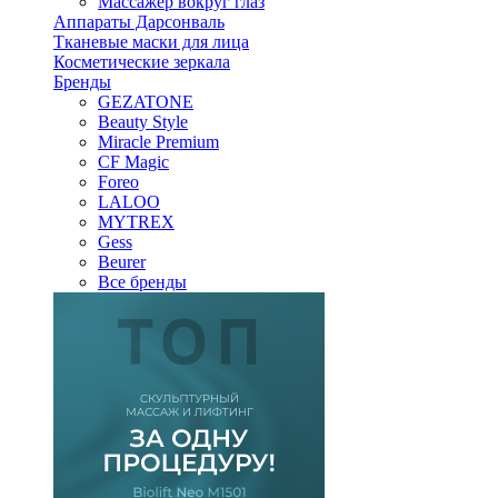
Массажер вокруг глаз
Аппараты Дарсонваль
Тканевые маски для лица
Косметические зеркала
Бренды
GEZATONE
Beauty Style
Miracle Premium
CF Magic
Foreo
LALOO
MYTREX
Gess
Beurer
Все бренды