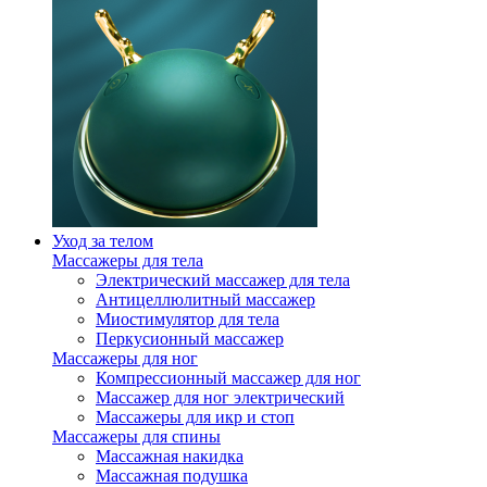
Уход за телом
Массажеры для тела
Электрический массажер для тела
Антицеллюлитный массажер
Миостимулятор для тела
Перкусионный массажер
Массажеры для ног
Компрессионный массажер для ног
Массажер для ног электрический
Массажеры для икр и стоп
Массажеры для спины
Массажная накидка
Массажная подушка