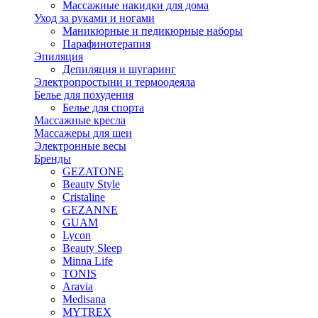
Массажные накидки для дома
Уход за руками и ногами
Маникюрные и педикюрные наборы
Парафинотерапия
Эпиляция
Депиляция и шугаринг
Электропростыни и термоодеяла
Белье для похудения
Белье для спорта
Массажные кресла
Массажеры для шеи
Электронные весы
Бренды
GEZATONE
Beauty Style
Cristaline
GEZANNE
GUAM
Lycon
Beauty Sleep
Minna Life
TONIS
Aravia
Medisana
MYTREX