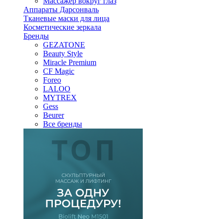
Массажер вокруг глаз
Аппараты Дарсонваль
Тканевые маски для лица
Косметические зеркала
Бренды
GEZATONE
Beauty Style
Miracle Premium
CF Magic
Foreo
LALOO
MYTREX
Gess
Beurer
Все бренды