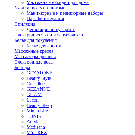
Массажные накидки для дома
Уход за руками и ногами
Маникюрные и педикюрные наборы
Парафинотерапия
Эпиляция
Депиляция и шугаринг
Электропростыни и термоодеяла
Белье для похудения
Белье для спорта
Массажные кресла
Массажеры для шеи
Электронные весы
Бренды
GEZATONE
Beauty Style
Cristaline
GEZANNE
GUAM
Lycon
Beauty Sleep
Minna Life
TONIS
Aravia
Medisana
MYTREX