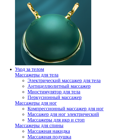
Уход за телом
Массажеры для тела
Электрический массажер для тела
Антицеллюлитный массажер
Миостимулятор для тела
Перкусионный массажер
Массажеры для ног
Компрессионный массажер для ног
Массажер для ног электрический
Массажеры для икр и стоп
Массажеры для спины
Массажная накидка
Массажная подушка