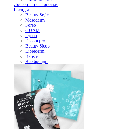
Лосьоны и сыворотки
Бренды
Beauty Style
Mesoderm
Foreo
GUAM
Lycon
Epsom.pro
Beauty Sleep
Librederm
Batiste
Все бренды