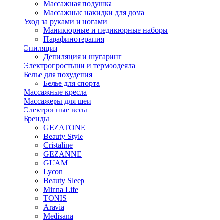
Массажная подушка
Массажные накидки для дома
Уход за руками и ногами
Маникюрные и педикюрные наборы
Парафинотерапия
Эпиляция
Депиляция и шугаринг
Электропростыни и термоодеяла
Белье для похудения
Белье для спорта
Массажные кресла
Массажеры для шеи
Электронные весы
Бренды
GEZATONE
Beauty Style
Cristaline
GEZANNE
GUAM
Lycon
Beauty Sleep
Minna Life
TONIS
Aravia
Medisana