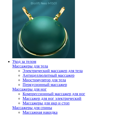
Уход за телом
Массажеры для тела
Электрический массажер для тела
Антицеллюлитный массажер
Миостимулятор для тела
Перкусионный массажер
Массажеры для ног
Компрессионный массажер для ног
Массажер для ног электрический
Массажеры для икр и стоп
Массажеры для спины
Массажная накидка