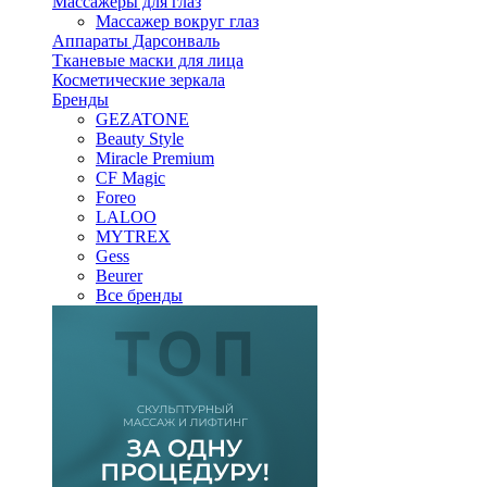
Массажеры для глаз
Массажер вокруг глаз
Аппараты Дарсонваль
Тканевые маски для лица
Косметические зеркала
Бренды
GEZATONE
Beauty Style
Miracle Premium
CF Magic
Foreo
LALOO
MYTREX
Gess
Beurer
Все бренды