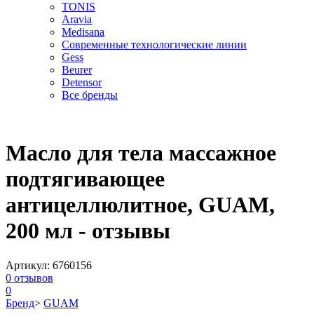
TONIS
Aravia
Medisana
Современные технологические линии
Gess
Beurer
Detensor
Все бренды
Масло для тела массажное
подтягивающее
антицеллюлитное, GUAM,
200 мл - отзывы
Артикул:
6760156
0
отзывов
0
Бренд
>
GUAM