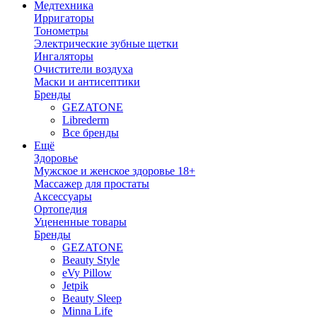
Медтехника
Ирригаторы
Тонометры
Электрические зубные щетки
Ингаляторы
Очистители воздуха
Маски и антисептики
Бренды
GEZATONE
Librederm
Все бренды
Ещё
Здоровье
Мужское и женское здоровье 18+
Массажер для простаты
Аксессуары
Ортопедия
Уцененные товары
Бренды
GEZATONE
Beauty Style
eVy Pillow
Jetpik
Beauty Sleep
Minna Life