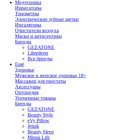
Медтехника
Ирригаторы
Тонометры
Электрические зубные щетки
Ингаляторы
Очистители воздуха
Маски и антисептики
Бренды
GEZATONE
Librederm
Все бренды
Ещё
Здоровье
Мужское и женское здоровье 18+
Массажер для простаты
Аксессуары
Ортопедия
Уцененные товары
Бренды
GEZATONE
Beauty Style
eVy Pillow
Jetpik
Beauty Sleep
Minna Life