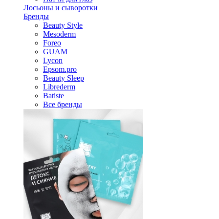
Лосьоны и сыворотки
Бренды
Beauty Style
Mesoderm
Foreo
GUAM
Lycon
Epsom.pro
Beauty Sleep
Librederm
Batiste
Все бренды