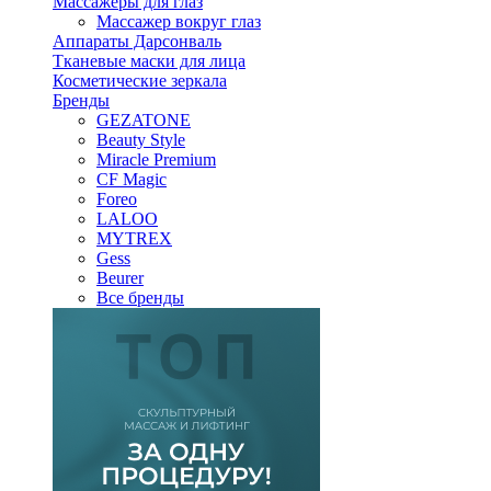
Массажеры для глаз
Массажер вокруг глаз
Аппараты Дарсонваль
Тканевые маски для лица
Косметические зеркала
Бренды
GEZATONE
Beauty Style
Miracle Premium
CF Magic
Foreo
LALOO
MYTREX
Gess
Beurer
Все бренды