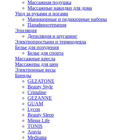
Массажная подушка
Массажные накидки для дома
Уход за руками и ногами
Маникюрные и педикюрные наборы
Парафинотерапия
Эпиляция
Депиляция и шугаринг
Электропростыни и термоодеяла
Белье для похудения
Белье для спорта
Массажные кресла
Массажеры для шеи
Электронные весы
Бренды
GEZATONE
Beauty Style
Cristaline
GEZANNE
GUAM
Lycon
Beauty Sleep
Minna Life
TONIS
Aravia
Medisana