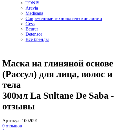
TONIS
Aravia
Medisana
Современные технологические линии
Gess
Beurer
Detensor
Все бренды
Маска на глиняной основе
(Рассул) для лица, волос и
тела
300мл La Sultane De Saba -
отзывы
Артикул:
1002091
0
отзывов