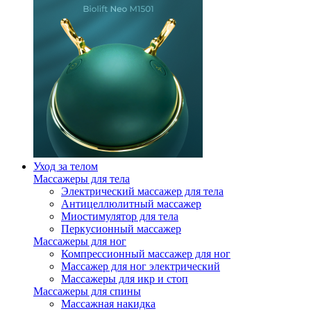
Уход за телом
Массажеры для тела
Электрический массажер для тела
Антицеллюлитный массажер
Миостимулятор для тела
Перкусионный массажер
Массажеры для ног
Компрессионный массажер для ног
Массажер для ног электрический
Массажеры для икр и стоп
Массажеры для спины
Массажная накидка