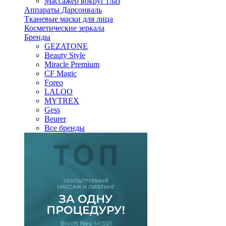
Массажер вокруг глаз
Аппараты Дарсонваль
Тканевые маски для лица
Косметические зеркала
Бренды
GEZATONE
Beauty Style
Miracle Premium
CF Magic
Foreo
LALOO
MYTREX
Gess
Beurer
Все бренды