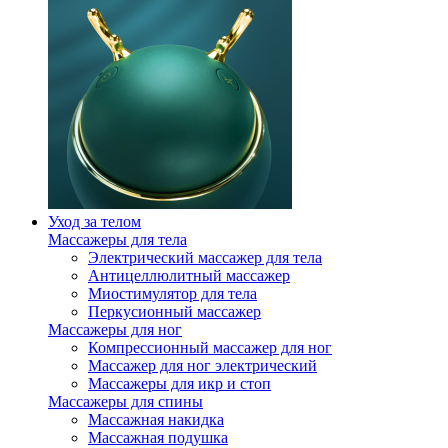
Уход за телом
Массажеры для тела
Электрический массажер для тела
Антицеллюлитный массажер
Миостимулятор для тела
Перкусионный массажер
Массажеры для ног
Компрессионный массажер для ног
Массажер для ног электрический
Массажеры для икр и стоп
Массажеры для спины
Массажная накидка
Массажная подушка