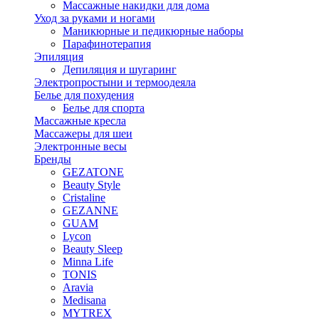
Массажные накидки для дома
Уход за руками и ногами
Маникюрные и педикюрные наборы
Парафинотерапия
Эпиляция
Депиляция и шугаринг
Электропростыни и термоодеяла
Белье для похудения
Белье для спорта
Массажные кресла
Массажеры для шеи
Электронные весы
Бренды
GEZATONE
Beauty Style
Cristaline
GEZANNE
GUAM
Lycon
Beauty Sleep
Minna Life
TONIS
Aravia
Medisana
MYTREX