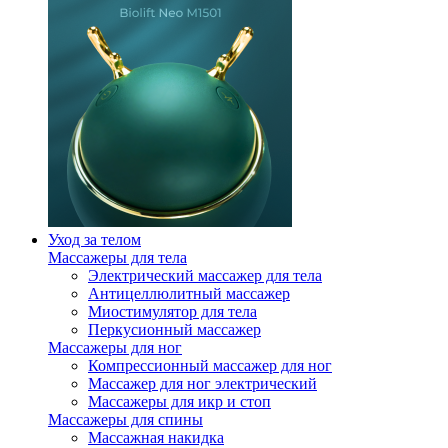
Уход за телом
Массажеры для тела
Электрический массажер для тела
Антицеллюлитный массажер
Миостимулятор для тела
Перкусионный массажер
Массажеры для ног
Компрессионный массажер для ног
Массажер для ног электрический
Массажеры для икр и стоп
Массажеры для спины
Массажная накидка