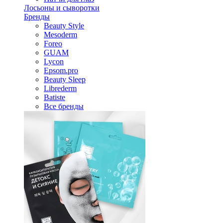
Лосьоны и сыворотки
Бренды
Beauty Style
Mesoderm
Foreo
GUAM
Lycon
Epsom.pro
Beauty Sleep
Librederm
Batiste
Все бренды