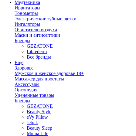
Медтехника
Ирригаторы
Тонометры
Электрические зубные щетки
Ингаляторы
Очистители воздуха
Маски и антисептики
Бренды
GEZATONE
Librederm
Все бренды
Ещё
Здоровье
Мужское и женское здоровье 18+
Массажер для простаты
Аксессуары
Ортопедия
Уцененные товары
Бренды
GEZATONE
Beauty Style
eVy Pillow
Jetpik
Beauty Sleep
Minna Life