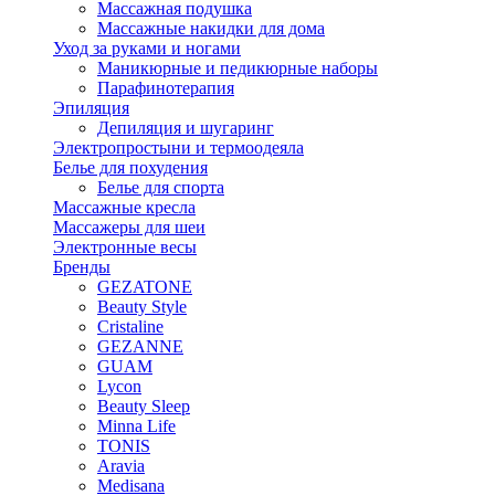
Массажная подушка
Массажные накидки для дома
Уход за руками и ногами
Маникюрные и педикюрные наборы
Парафинотерапия
Эпиляция
Депиляция и шугаринг
Электропростыни и термоодеяла
Белье для похудения
Белье для спорта
Массажные кресла
Массажеры для шеи
Электронные весы
Бренды
GEZATONE
Beauty Style
Cristaline
GEZANNE
GUAM
Lycon
Beauty Sleep
Minna Life
TONIS
Aravia
Medisana