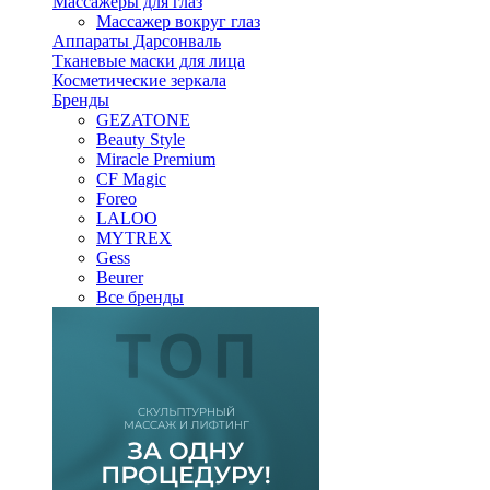
Массажеры для глаз
Массажер вокруг глаз
Аппараты Дарсонваль
Тканевые маски для лица
Косметические зеркала
Бренды
GEZATONE
Beauty Style
Miracle Premium
CF Magic
Foreo
LALOO
MYTREX
Gess
Beurer
Все бренды