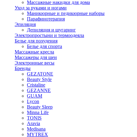
Массажные накидки для дома
Уход за руками и ногами
Маникюрные и педикюрные наборы
Парафинотерапия
Эпиляция
Депиляция и шугаринг
Электропростыни и термоодеяла
Белье для похудения
Белье для спорта
Массажные кресла
Массажеры для шеи
Электронные весы
Бренды
GEZATONE
Beauty Style
Cristaline
GEZANNE
GUAM
Lycon
Beauty Sleep
Minna Life
TONIS
Aravia
Medisana
MYTREX