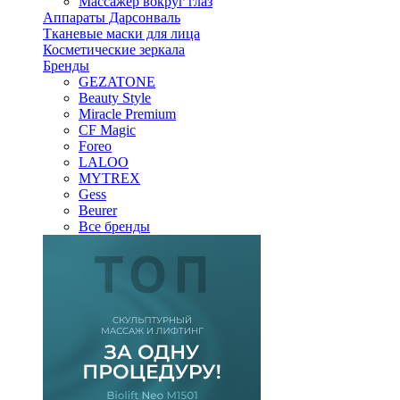
Массажер вокруг глаз
Аппараты Дарсонваль
Тканевые маски для лица
Косметические зеркала
Бренды
GEZATONE
Beauty Style
Miracle Premium
CF Magic
Foreo
LALOO
MYTREX
Gess
Beurer
Все бренды