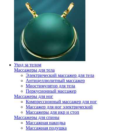
Уход за телом
Массажеры для тела
Электрический массажер для тела
Антицеллюлитный массажер
Миостимулятор для тела
Перкусионный массажер
Массажеры для ног
Компрессионный массажер для ног
Массажер для ног электрический
Массажеры для икр и стоп
Массажеры для спины
Массажная накидка
Массажная подушка