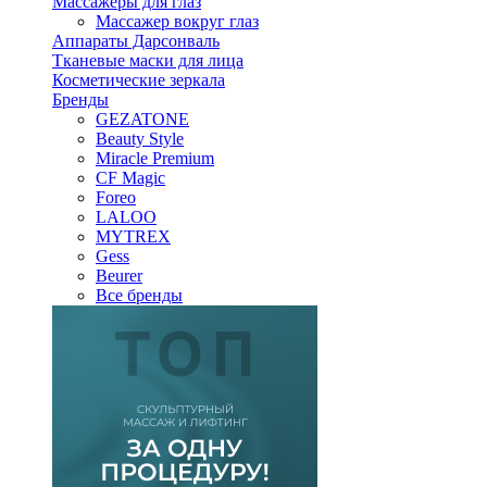
Массажеры для глаз
Массажер вокруг глаз
Аппараты Дарсонваль
Тканевые маски для лица
Косметические зеркала
Бренды
GEZATONE
Beauty Style
Miracle Premium
CF Magic
Foreo
LALOO
MYTREX
Gess
Beurer
Все бренды