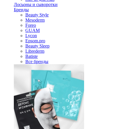
Лосьоны и сыворотки
Бренды
Beauty Style
Mesoderm
Foreo
GUAM
Lycon
Epsom.pro
Beauty Sleep
Librederm
Batiste
Все бренды