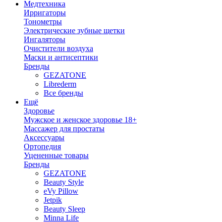
Медтехника
Ирригаторы
Тонометры
Электрические зубные щетки
Ингаляторы
Очистители воздуха
Маски и антисептики
Бренды
GEZATONE
Librederm
Все бренды
Ещё
Здоровье
Мужское и женское здоровье 18+
Массажер для простаты
Аксессуары
Ортопедия
Уцененные товары
Бренды
GEZATONE
Beauty Style
eVy Pillow
Jetpik
Beauty Sleep
Minna Life