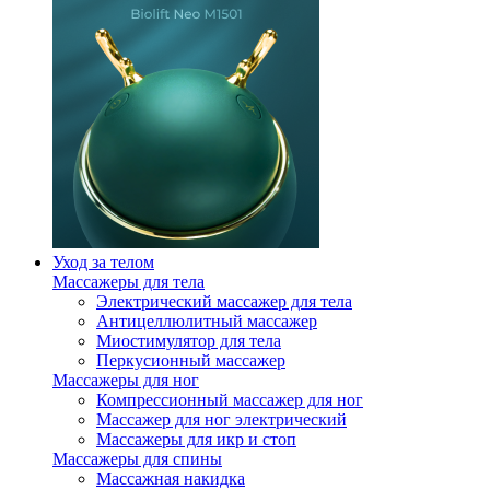
Уход за телом
Массажеры для тела
Электрический массажер для тела
Антицеллюлитный массажер
Миостимулятор для тела
Перкусионный массажер
Массажеры для ног
Компрессионный массажер для ног
Массажер для ног электрический
Массажеры для икр и стоп
Массажеры для спины
Массажная накидка