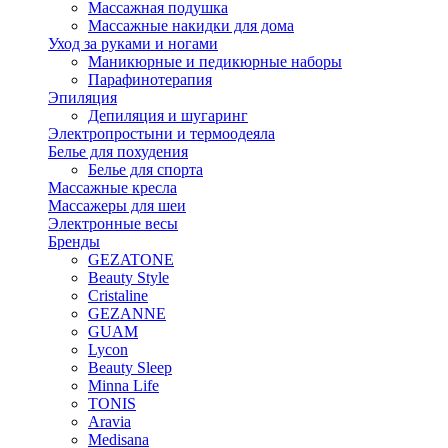
Массажная подушка
Массажные накидки для дома
Уход за руками и ногами
Маникюрные и педикюрные наборы
Парафинотерапия
Эпиляция
Депиляция и шугаринг
Электропростыни и термоодеяла
Белье для похудения
Белье для спорта
Массажные кресла
Массажеры для шеи
Электронные весы
Бренды
GEZATONE
Beauty Style
Cristaline
GEZANNE
GUAM
Lycon
Beauty Sleep
Minna Life
TONIS
Aravia
Medisana