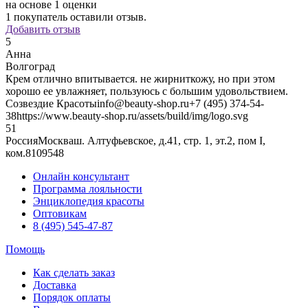
на основе 1 оценки
1
покупатель оставили отзыв.
Добавить отзыв
5
Анна
Волгоград
Крем отлично впитывается. не жирниткожу, но при этом
хорошо ее увлажняет, пользуюсь с большим удовольствием.
Созвездие Красоты
info@beauty-shop.ru
+7 (495) 374-54-
38
https://www.beauty-shop.ru/assets/build/img/logo.svg
5
1
Россия
Москва
ш. Алтуфьевское, д.41, стр. 1, эт.2, пом I,
ком.8
109548
Онлайн консультант
Программа лояльности
Энциклопедия красоты
Оптовикам
8 (495) 545-47-87
Помощь
Как сделать заказ
Доставка
Порядок оплаты