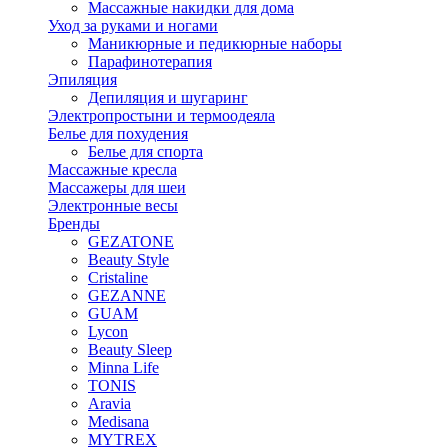
Массажные накидки для дома
Уход за руками и ногами
Маникюрные и педикюрные наборы
Парафинотерапия
Эпиляция
Депиляция и шугаринг
Электропростыни и термоодеяла
Белье для похудения
Белье для спорта
Массажные кресла
Массажеры для шеи
Электронные весы
Бренды
GEZATONE
Beauty Style
Cristaline
GEZANNE
GUAM
Lycon
Beauty Sleep
Minna Life
TONIS
Aravia
Medisana
MYTREX