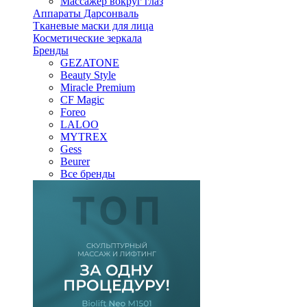
Массажер вокруг глаз
Аппараты Дарсонваль
Тканевые маски для лица
Косметические зеркала
Бренды
GEZATONE
Beauty Style
Miracle Premium
CF Magic
Foreo
LALOO
MYTREX
Gess
Beurer
Все бренды