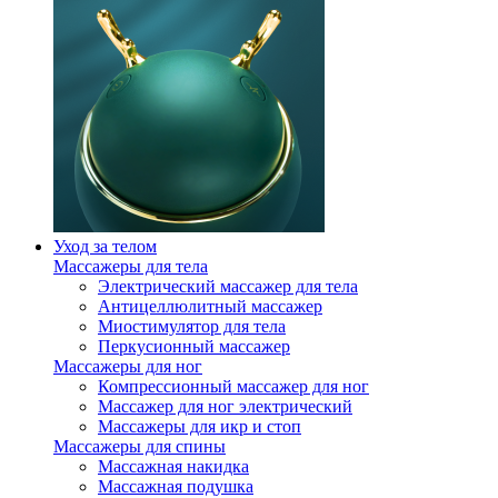
Уход за телом
Массажеры для тела
Электрический массажер для тела
Антицеллюлитный массажер
Миостимулятор для тела
Перкусионный массажер
Массажеры для ног
Компрессионный массажер для ног
Массажер для ног электрический
Массажеры для икр и стоп
Массажеры для спины
Массажная накидка
Массажная подушка