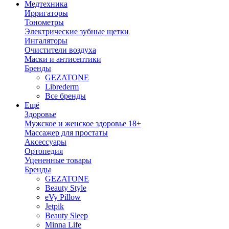
Медтехника
Ирригаторы
Тонометры
Электрические зубные щетки
Ингаляторы
Очистители воздуха
Маски и антисептики
Бренды
GEZATONE
Librederm
Все бренды
Ещё
Здоровье
Мужское и женское здоровье 18+
Массажер для простаты
Аксессуары
Ортопедия
Уцененные товары
Бренды
GEZATONE
Beauty Style
eVy Pillow
Jetpik
Beauty Sleep
Minna Life