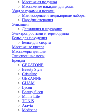
Массажная подушка
Массажные накидки для дома
Уход за руками и ногами
Маникюрные и педикюрные наборы
Парафинотерапия
Эпиляция
Депиляция и шугаринг
Электропростыни и термоодеяла
Белье для похудения
Белье для спорта
Массажные кресла
Массажеры для шеи
Электронные весы
Бренды
GEZATONE
Beauty Style
Cristaline
GEZANNE
GUAM
Lycon
Beauty Sleep
Minna Life
TONIS
Aravia
Medisana