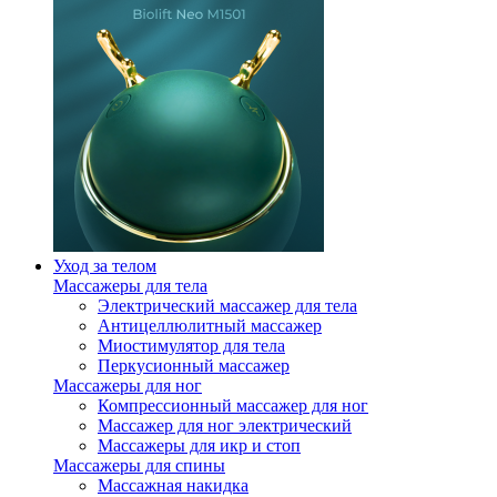
Уход за телом
Массажеры для тела
Электрический массажер для тела
Антицеллюлитный массажер
Миостимулятор для тела
Перкусионный массажер
Массажеры для ног
Компрессионный массажер для ног
Массажер для ног электрический
Массажеры для икр и стоп
Массажеры для спины
Массажная накидка