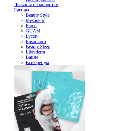
Лосьоны и сыворотки
Бренды
Beauty Style
Mesoderm
Foreo
GUAM
Lycon
Epsom.pro
Beauty Sleep
Librederm
Batiste
Все бренды