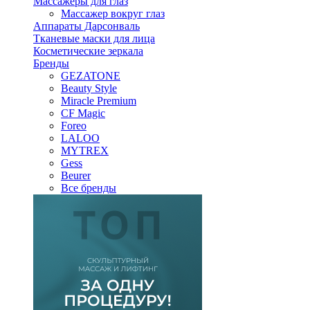
Массажеры для глаз
Массажер вокруг глаз
Аппараты Дарсонваль
Тканевые маски для лица
Косметические зеркала
Бренды
GEZATONE
Beauty Style
Miracle Premium
CF Magic
Foreo
LALOO
MYTREX
Gess
Beurer
Все бренды