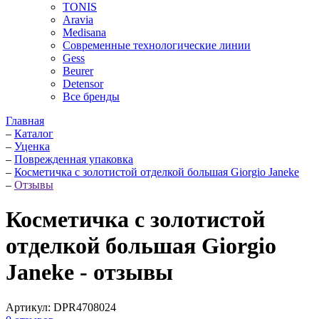
TONIS
Aravia
Medisana
Современные технологические линии
Gess
Beurer
Detensor
Все бренды
Главная
–
Каталог
–
Уценка
–
Поврежденная упаковка
–
Косметичка с золотистой отделкой большая Giorgio Janeke
–
Отзывы
Косметичка с золотистой
отделкой большая Giorgio
Janeke - отзывы
Артикул:
DPR4708024