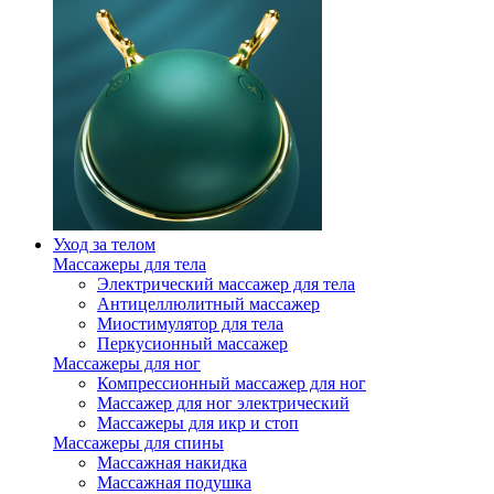
Уход за телом
Массажеры для тела
Электрический массажер для тела
Антицеллюлитный массажер
Миостимулятор для тела
Перкусионный массажер
Массажеры для ног
Компрессионный массажер для ног
Массажер для ног электрический
Массажеры для икр и стоп
Массажеры для спины
Массажная накидка
Массажная подушка