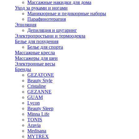
Массажные накидки для дома
Уход за руками и ногами
Маникюрные и педикюрные наборы
Парафинотерапия
Эпиляция
Депиляция и шугаринг
Электропростыни и термоодеяла
Белье для похудения
Белье для спорта
Массажные кресла
Массажеры для шеи
Электронные весы
Бренды
GEZATONE
Beauty Style
Cristaline
GEZANNE
GUAM
Lycon
Beauty Sleep
Minna Life
TONIS
Aravia
Medisana
MYTREX