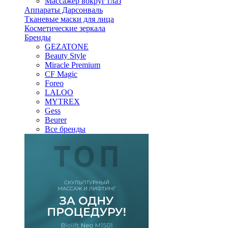
Массажер вокруг глаз
Аппараты Дарсонваль
Тканевые маски для лица
Косметические зеркала
Бренды
GEZATONE
Beauty Style
Miracle Premium
CF Magic
Foreo
LALOO
MYTREX
Gess
Beurer
Все бренды