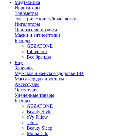
Медтехника
Ирригаторы
Тонометры
Электрические зубные щетки
Ингаляторы
Очистители воздуха
Маски и антисептики
Бренды
GEZATONE
Librederm
Все бренды
Ещё
Здоровье
Мужское и женское здоровье 18+
Массажер для простаты
Аксессуары
Ортопедия
Уцененные товары
Бренды
GEZATONE
Beauty Style
eVy Pillow
Jetpik
Beauty Sleep
Minna Life