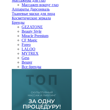
Массажеры для глаз
Массажер вокруг глаз
Аппараты Дарсонваль
Тканевые маски для лица
Косметические зеркала
Бренды
GEZATONE
Beauty Style
Miracle Premium
CF Magic
Foreo
LALOO
MYTREX
Gess
Beurer
Все бренды