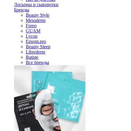
Лосьоны и сыворотки
Бренды
Beauty Style
Mesoderm
Foreo
GUAM
Lycon
Epsom.pro
Beauty Sleep
Librederm
Batiste
Все бренды