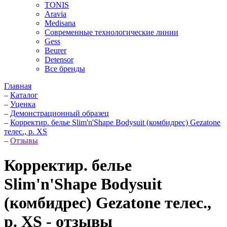
TONIS
Aravia
Medisana
Современные технологические линии
Gess
Beurer
Detensor
Все бренды
Главная
–
Каталог
–
Уценка
–
Демонстрационный образец
–
Корректир. белье Slim'n'Shape Bodysuit (комбидрес) Gezatone
телес., р. XS
–
Отзывы
Корректир. белье
Slim'n'Shape Bodysuit
(комбидрес) Gezatone телес.,
р. XS - отзывы