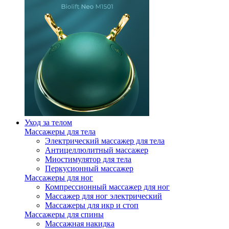
Уход за телом
Массажеры для тела
Электрический массажер для тела
Антицеллюлитный массажер
Миостимулятор для тела
Перкусионный массажер
Массажеры для ног
Компрессионный массажер для ног
Массажер для ног электрический
Массажеры для икр и стоп
Массажеры для спины
Массажная накидка