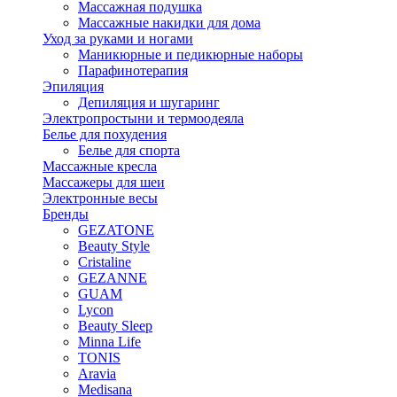
Массажная подушка
Массажные накидки для дома
Уход за руками и ногами
Маникюрные и педикюрные наборы
Парафинотерапия
Эпиляция
Депиляция и шугаринг
Электропростыни и термоодеяла
Белье для похудения
Белье для спорта
Массажные кресла
Массажеры для шеи
Электронные весы
Бренды
GEZATONE
Beauty Style
Cristaline
GEZANNE
GUAM
Lycon
Beauty Sleep
Minna Life
TONIS
Aravia
Medisana