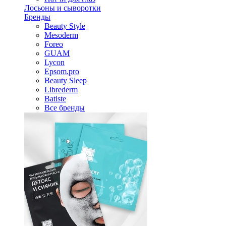
Лосьоны и сыворотки
Бренды
Beauty Style
Mesoderm
Foreo
GUAM
Lycon
Epsom.pro
Beauty Sleep
Librederm
Batiste
Все бренды