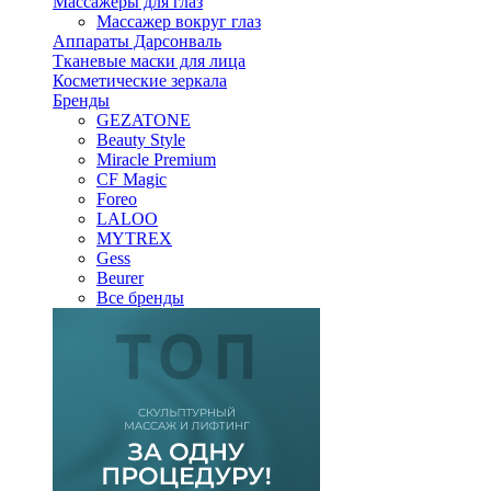
Массажеры для глаз
Массажер вокруг глаз
Аппараты Дарсонваль
Тканевые маски для лица
Косметические зеркала
Бренды
GEZATONE
Beauty Style
Miracle Premium
CF Magic
Foreo
LALOO
MYTREX
Gess
Beurer
Все бренды