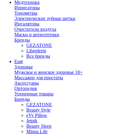
Медтехника
Ирригаторы
Тонометры
Электрические зубные щетки
Ингаляторы
Очистители воздуха
Маски и антисептики
Бренды
GEZATONE
Librederm
Все бренды
Ещё
Здоровье
Мужское и женское здоровье 18+
Массажер для простаты
Аксессуары
Ортопедия
Уцененные товары
Бренды
GEZATONE
Beauty Style
eVy Pillow
Jetpik
Beauty Sleep
Minna Life