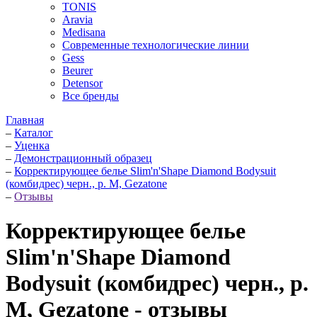
TONIS
Aravia
Medisana
Современные технологические линии
Gess
Beurer
Detensor
Все бренды
Главная
–
Каталог
–
Уценка
–
Демонстрационный образец
–
Корректирующее белье Slim'n'Shape Diamond Bodysuit
(комбидрес) черн., р. M, Gezatone
–
Отзывы
Корректирующее белье
Slim'n'Shape Diamond
Bodysuit (комбидрес) черн., р.
M, Gezatone - отзывы