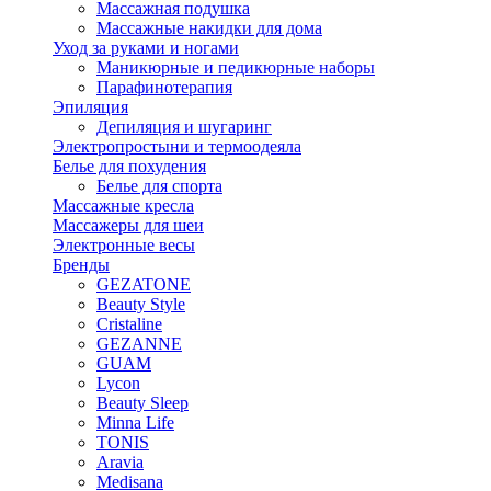
Массажная подушка
Массажные накидки для дома
Уход за руками и ногами
Маникюрные и педикюрные наборы
Парафинотерапия
Эпиляция
Депиляция и шугаринг
Электропростыни и термоодеяла
Белье для похудения
Белье для спорта
Массажные кресла
Массажеры для шеи
Электронные весы
Бренды
GEZATONE
Beauty Style
Cristaline
GEZANNE
GUAM
Lycon
Beauty Sleep
Minna Life
TONIS
Aravia
Medisana