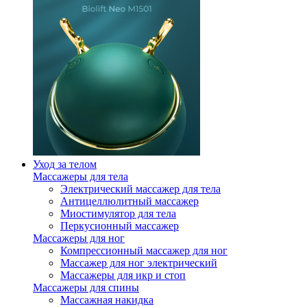
Уход за телом
Массажеры для тела
Электрический массажер для тела
Антицеллюлитный массажер
Миостимулятор для тела
Перкусионный массажер
Массажеры для ног
Компрессионный массажер для ног
Массажер для ног электрический
Массажеры для икр и стоп
Массажеры для спины
Массажная накидка