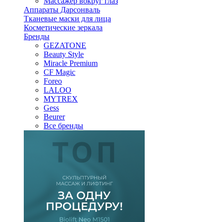
Массажер вокруг глаз
Аппараты Дарсонваль
Тканевые маски для лица
Косметические зеркала
Бренды
GEZATONE
Beauty Style
Miracle Premium
CF Magic
Foreo
LALOO
MYTREX
Gess
Beurer
Все бренды