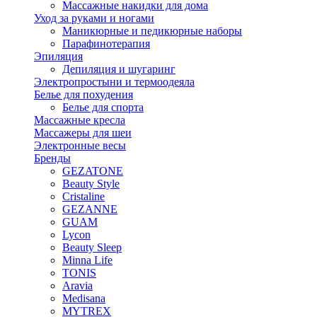
Массажные накидки для дома
Уход за руками и ногами
Маникюрные и педикюрные наборы
Парафинотерапия
Эпиляция
Депиляция и шугаринг
Электропростыни и термоодеяла
Белье для похудения
Белье для спорта
Массажные кресла
Массажеры для шеи
Электронные весы
Бренды
GEZATONE
Beauty Style
Cristaline
GEZANNE
GUAM
Lycon
Beauty Sleep
Minna Life
TONIS
Aravia
Medisana
MYTREX