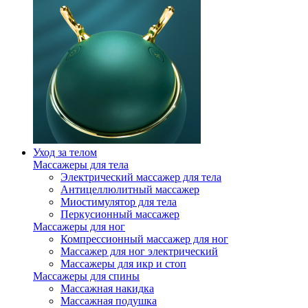
Уход за телом
Массажеры для тела
Электрический массажер для тела
Антицеллюлитный массажер
Миостимулятор для тела
Перкусионный массажер
Массажеры для ног
Компрессионный массажер для ног
Массажер для ног электрический
Массажеры для икр и стоп
Массажеры для спины
Массажная накидка
Массажная подушка