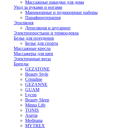
Массажные накидки для дома
Уход за руками и ногами
Маникюрные и педикюрные наборы
Парафинотерапия
Эпиляция
Депиляция и шугаринг
Электропростыни и термоодеяла
Белье для похудения
Белье для спорта
Массажные кресла
Массажеры для шеи
Электронные весы
Бренды
GEZATONE
Beauty Style
Cristaline
GEZANNE
GUAM
Lycon
Beauty Sleep
Minna Life
TONIS
Aravia
Medisana
MYTREX