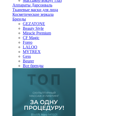
Массажер вокруг глаз
Аппараты Дарсонваль
Тканевые маски для лица
Косметические зеркала
Бренды
GEZATONE
Beauty Style
Miracle Premium
CF Magic
Foreo
LALOO
MYTREX
Gess
Beurer
Все бренды