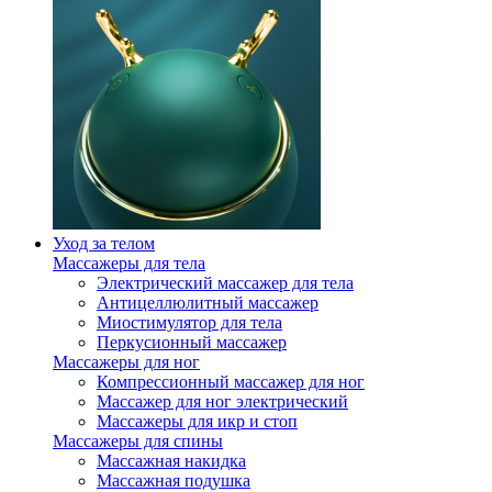
Уход за телом
Массажеры для тела
Электрический массажер для тела
Антицеллюлитный массажер
Миостимулятор для тела
Перкусионный массажер
Массажеры для ног
Компрессионный массажер для ног
Массажер для ног электрический
Массажеры для икр и стоп
Массажеры для спины
Массажная накидка
Массажная подушка