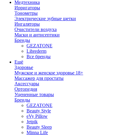
Медтехника
Ирригаторы
Тонометры
Электрические зубные щетки
Ингаляторы
Очистители воздуха
Маски и антисептики
Бренды
GEZATONE
Librederm
Все бренды
Ещё
Здоровье
Мужское и женское здоровье 18+
Массажер для простаты
Аксессуары
Ортопедия
Уцененные товары
Бренды
GEZATONE
Beauty Style
eVy Pillow
Jetpik
Beauty Sleep
Minna Life