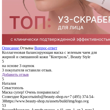
Описание
Отзывы
Вопрос-ответ
Коллагеновая балансирующая маска с зеленым чаем для
жирной и смешанной кожи "Контроль", Beauty Style
5
на основе 3 оценок
3
покупателя оставили отзыв.
Добавить отзыв
5
Наталия
Севастополь
Маска супер! Очень понравилась!
Созвездие Красоты
info@beauty-shop.ru
+7 (495) 374-54-
38
https://www.beauty-shop.ru/assets/build/img/logo.svg
5
3
Россия
Москва
ш. Алтуфьевское, д.41, стр. 1, эт.2, пом I,