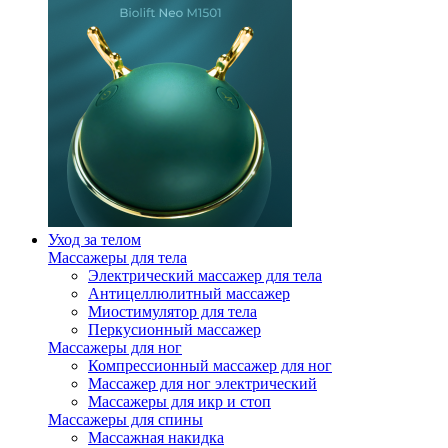
Уход за телом
Массажеры для тела
Электрический массажер для тела
Антицеллюлитный массажер
Миостимулятор для тела
Перкусионный массажер
Массажеры для ног
Компрессионный массажер для ног
Массажер для ног электрический
Массажеры для икр и стоп
Массажеры для спины
Массажная накидка