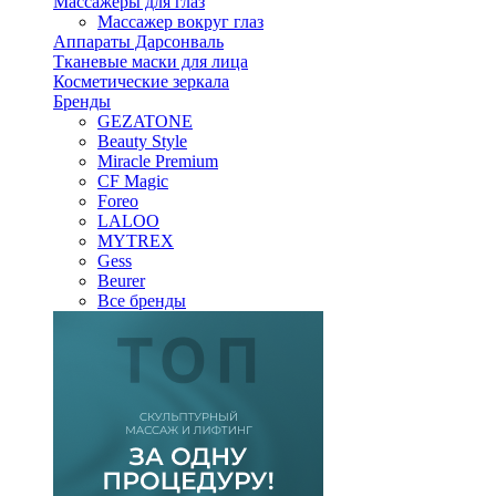
Массажеры для глаз
Массажер вокруг глаз
Аппараты Дарсонваль
Тканевые маски для лица
Косметические зеркала
Бренды
GEZATONE
Beauty Style
Miracle Premium
CF Magic
Foreo
LALOO
MYTREX
Gess
Beurer
Все бренды