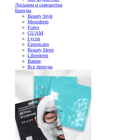
Лосьоны и сыворотки
Бренды
Beauty Style
Mesoderm
Foreo
GUAM
Lycon
Epsom.pro
Beauty Sleep
Librederm
Batiste
Все бренды