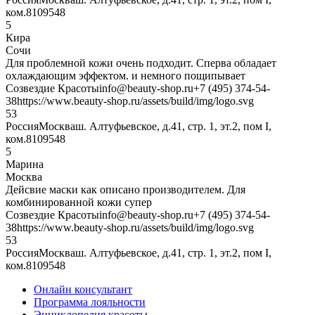
ком.8
109548
5
Кира
Сочи
Для проблемной кожи очень подходит. Сперва обладает
охлаждающим эффектом. и немного пощипывает
Созвездие Красоты
info@beauty-shop.ru
+7 (495) 374-54-
38
https://www.beauty-shop.ru/assets/build/img/logo.svg
5
3
Россия
Москва
ш. Алтуфьевское, д.41, стр. 1, эт.2, пом I,
ком.8
109548
5
Марина
Москва
Дейсвие маски как описано производителем. Для
комбинированной кожи супер
Созвездие Красоты
info@beauty-shop.ru
+7 (495) 374-54-
38
https://www.beauty-shop.ru/assets/build/img/logo.svg
5
3
Россия
Москва
ш. Алтуфьевское, д.41, стр. 1, эт.2, пом I,
ком.8
109548
Онлайн консультант
Программа лояльности
Энциклопедия красоты