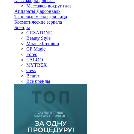
Массажеры для глаз
Массажер вокруг глаз
Аппараты Дарсонваль
Тканевые маски для лица
Косметические зеркала
Бренды
GEZATONE
Beauty Style
Miracle Premium
CF Magic
Foreo
LALOO
MYTREX
Gess
Beurer
Все бренды