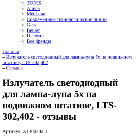
TONIS
Aravia
Medisana
Современные технологические линии
Gess
Beurer
Detensor
Все бренды
Главная
–
Излучатель светодиодный для лампа-лупа 5х на подвижном
штативе, LTS-302,402
–
Отзывы
Излучатель светодиодный
для лампа-лупа 5х на
подвижном штативе, LTS-
302,402 - отзывы
Артикул:
A1300402-3