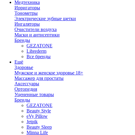
Медтехника
Ирригаторы
Тонометры
Электрические зубные щетки
Ингаляторы
Очистители воздуха
Маски и антисептики
Бренды
GEZATONE
Librederm
Все бренды
Ещё
Здоровье
Мужское и женское здоровье 18+
Массажер для простаты
Аксессуары
Ортопедия
Уцененные товары
Бренды
GEZATONE
Beauty Style
eVy Pillow
Jetpik
Beauty Sleep
Minna Life