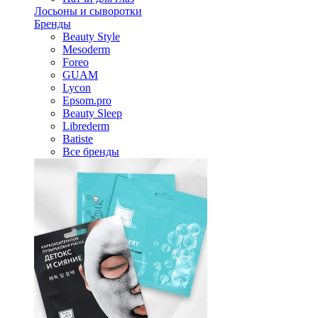
Лосьоны и сыворотки
Бренды
Beauty Style
Mesoderm
Foreo
GUAM
Lycon
Epsom.pro
Beauty Sleep
Librederm
Batiste
Все бренды