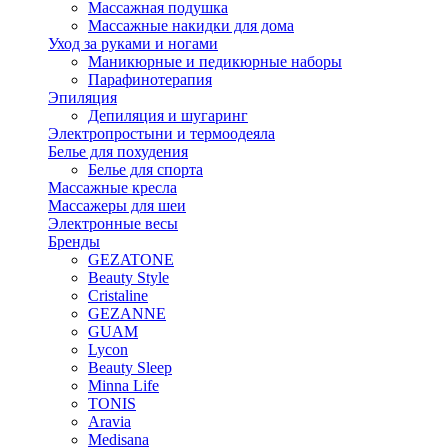
Массажная подушка
Массажные накидки для дома
Уход за руками и ногами
Маникюрные и педикюрные наборы
Парафинотерапия
Эпиляция
Депиляция и шугаринг
Электропростыни и термоодеяла
Белье для похудения
Белье для спорта
Массажные кресла
Массажеры для шеи
Электронные весы
Бренды
GEZATONE
Beauty Style
Cristaline
GEZANNE
GUAM
Lycon
Beauty Sleep
Minna Life
TONIS
Aravia
Medisana