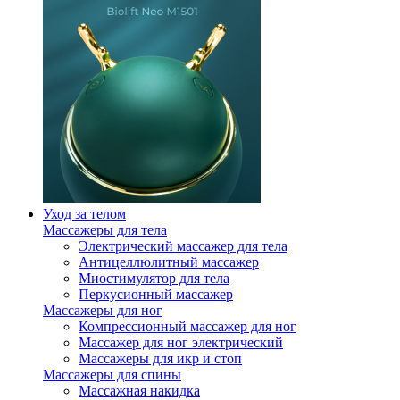
Уход за телом
Массажеры для тела
Электрический массажер для тела
Антицеллюлитный массажер
Миостимулятор для тела
Перкусионный массажер
Массажеры для ног
Компрессионный массажер для ног
Массажер для ног электрический
Массажеры для икр и стоп
Массажеры для спины
Массажная накидка