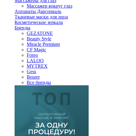
Массажеры для глаз
Массажер вокруг глаз
Аппараты Дарсонваль
Тканевые маски для лица
Косметические зеркала
Бренды
GEZATONE
Beauty Style
Miracle Premium
CF Magic
Foreo
LALOO
MYTREX
Gess
Beurer
Все бренды