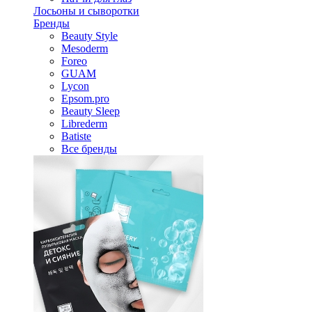
Лосьоны и сыворотки
Бренды
Beauty Style
Mesoderm
Foreo
GUAM
Lycon
Epsom.pro
Beauty Sleep
Librederm
Batiste
Все бренды