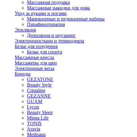
Массажная подушка
Массажные накидки для дома
Уход за руками и ногами
Маникюрные и педикюрные наборы
Парафинотерапия
Эпиляция
Депиляция и шугаринг
Электропростыни и термоодеяла
Белье для похудения
Белье для спорта
Массажные кресла
Массажеры для шеи
Электронные весы
Бренды
GEZATONE
Beauty Style
Cristaline
GEZANNE
GUAM
Lycon
Beauty Sleep
Minna Life
TONIS
Aravia
Medisana