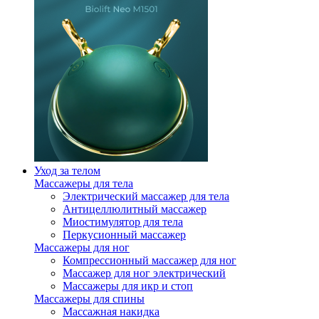
Уход за телом
Массажеры для тела
Электрический массажер для тела
Антицеллюлитный массажер
Миостимулятор для тела
Перкусионный массажер
Массажеры для ног
Компрессионный массажер для ног
Массажер для ног электрический
Массажеры для икр и стоп
Массажеры для спины
Массажная накидка