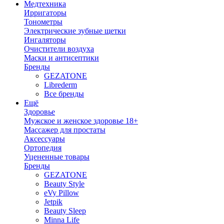
Медтехника
Ирригаторы
Тонометры
Электрические зубные щетки
Ингаляторы
Очистители воздуха
Маски и антисептики
Бренды
GEZATONE
Librederm
Все бренды
Ещё
Здоровье
Мужское и женское здоровье 18+
Массажер для простаты
Аксессуары
Ортопедия
Уцененные товары
Бренды
GEZATONE
Beauty Style
eVy Pillow
Jetpik
Beauty Sleep
Minna Life