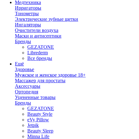
Медтехника
Ирригаторы
Тонометры
Электрические зубные щетки
Ингаляторы
Очистители воздуха
Маски и антисептики
Бренды
GEZATONE
Librederm
Все бренды
Ещё
Здоровье
Мужское и женское здоровье 18+
Массажер для простаты
Аксессуары
Ортопедия
Уцененные товары
Бренды
GEZATONE
Beauty Style
eVy Pillow
Jetpik
Beauty Sleep
Minna Life