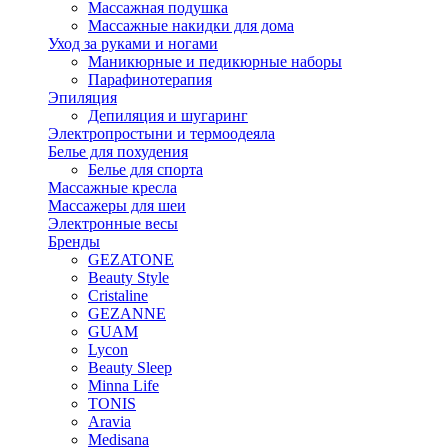
Массажная подушка
Массажные накидки для дома
Уход за руками и ногами
Маникюрные и педикюрные наборы
Парафинотерапия
Эпиляция
Депиляция и шугаринг
Электропростыни и термоодеяла
Белье для похудения
Белье для спорта
Массажные кресла
Массажеры для шеи
Электронные весы
Бренды
GEZATONE
Beauty Style
Cristaline
GEZANNE
GUAM
Lycon
Beauty Sleep
Minna Life
TONIS
Aravia
Medisana