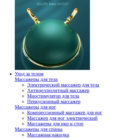
Уход за телом
Массажеры для тела
Электрический массажер для тела
Антицеллюлитный массажер
Миостимулятор для тела
Перкусионный массажер
Массажеры для ног
Компрессионный массажер для ног
Массажер для ног электрический
Массажеры для икр и стоп
Массажеры для спины
Массажная накидка