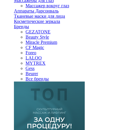
Массажеры для глаз
Массажер вокруг глаз
Аппараты Дарсонваль
Тканевые маски для лица
Косметические зеркала
Бренды
GEZATONE
Beauty Style
Miracle Premium
CF Magic
Foreo
LALOO
MYTREX
Gess
Beurer
Все бренды