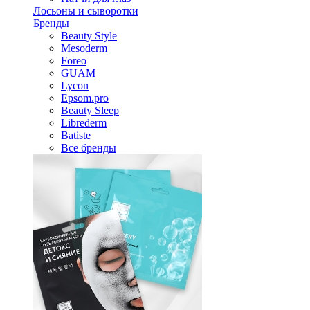
Лосьоны и сыворотки
Бренды
Beauty Style
Mesoderm
Foreo
GUAM
Lycon
Epsom.pro
Beauty Sleep
Librederm
Batiste
Все бренды