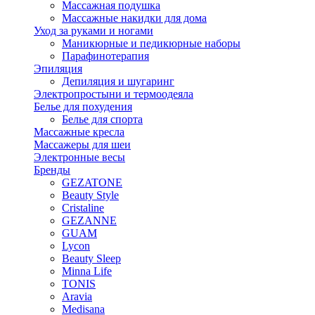
Массажная подушка
Массажные накидки для дома
Уход за руками и ногами
Маникюрные и педикюрные наборы
Парафинотерапия
Эпиляция
Депиляция и шугаринг
Электропростыни и термоодеяла
Белье для похудения
Белье для спорта
Массажные кресла
Массажеры для шеи
Электронные весы
Бренды
GEZATONE
Beauty Style
Cristaline
GEZANNE
GUAM
Lycon
Beauty Sleep
Minna Life
TONIS
Aravia
Medisana