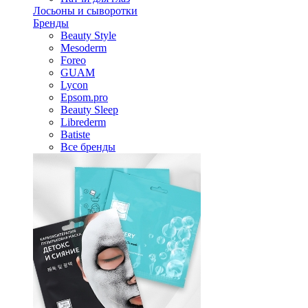
Лосьоны и сыворотки
Бренды
Beauty Style
Mesoderm
Foreo
GUAM
Lycon
Epsom.pro
Beauty Sleep
Librederm
Batiste
Все бренды