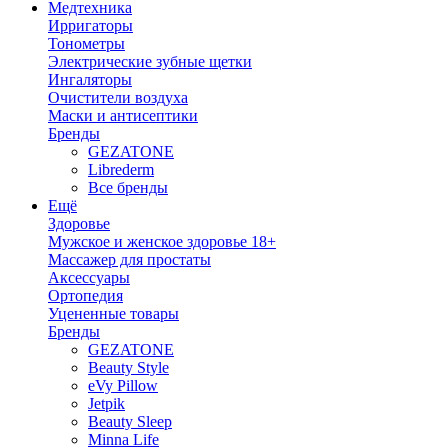
Медтехника
Ирригаторы
Тонометры
Электрические зубные щетки
Ингаляторы
Очистители воздуха
Маски и антисептики
Бренды
GEZATONE
Librederm
Все бренды
Ещё
Здоровье
Мужское и женское здоровье 18+
Массажер для простаты
Аксессуары
Ортопедия
Уцененные товары
Бренды
GEZATONE
Beauty Style
eVy Pillow
Jetpik
Beauty Sleep
Minna Life