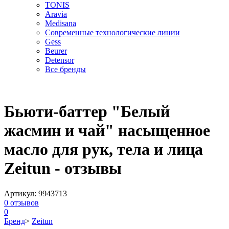
TONIS
Aravia
Medisana
Современные технологические линии
Gess
Beurer
Detensor
Все бренды
Бьюти-баттер "Белый
жасмин и чай" насыщенное
масло для рук, тела и лица
Zeitun - отзывы
Артикул:
9943713
0
отзывов
0
Бренд
>
Zeitun