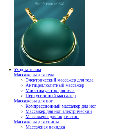
Уход за телом
Массажеры для тела
Электрический массажер для тела
Антицеллюлитный массажер
Миостимулятор для тела
Перкусионный массажер
Массажеры для ног
Компрессионный массажер для ног
Массажер для ног электрический
Массажеры для икр и стоп
Массажеры для спины
Массажная накидка