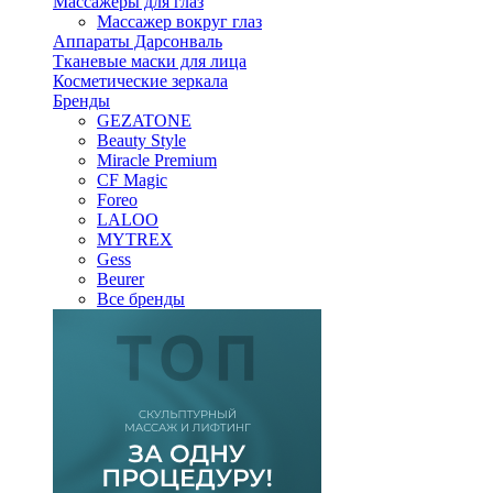
Массажеры для глаз
Массажер вокруг глаз
Аппараты Дарсонваль
Тканевые маски для лица
Косметические зеркала
Бренды
GEZATONE
Beauty Style
Miracle Premium
CF Magic
Foreo
LALOO
MYTREX
Gess
Beurer
Все бренды