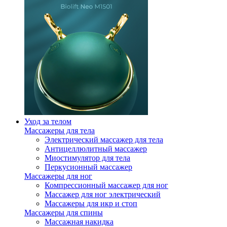
Уход за телом
Массажеры для тела
Электрический массажер для тела
Антицеллюлитный массажер
Миостимулятор для тела
Перкусионный массажер
Массажеры для ног
Компрессионный массажер для ног
Массажер для ног электрический
Массажеры для икр и стоп
Массажеры для спины
Массажная накидка