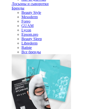
Лосьоны и сыворотки
Бренды
Beauty Style
Mesoderm
Foreo
GUAM
Lycon
Epsom.pro
Beauty Sleep
Librederm
Batiste
Все бренды