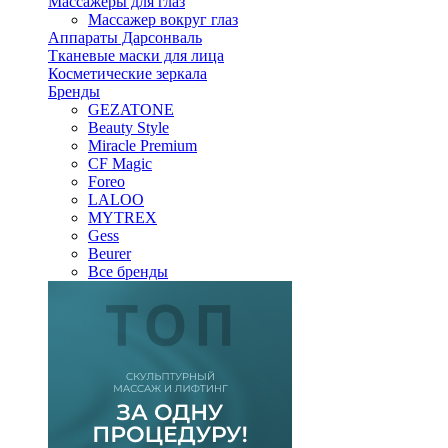
Массажеры для глаз
Массажер вокруг глаз
Аппараты Дарсонваль
Тканевые маски для лица
Косметические зеркала
Бренды
GEZATONE
Beauty Style
Miracle Premium
CF Magic
Foreo
LALOO
MYTREX
Gess
Beurer
Все бренды