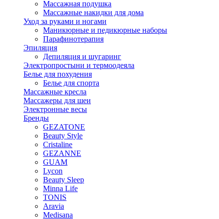
Массажная подушка
Массажные накидки для дома
Уход за руками и ногами
Маникюрные и педикюрные наборы
Парафинотерапия
Эпиляция
Депиляция и шугаринг
Электропростыни и термоодеяла
Белье для похудения
Белье для спорта
Массажные кресла
Массажеры для шеи
Электронные весы
Бренды
GEZATONE
Beauty Style
Cristaline
GEZANNE
GUAM
Lycon
Beauty Sleep
Minna Life
TONIS
Aravia
Medisana