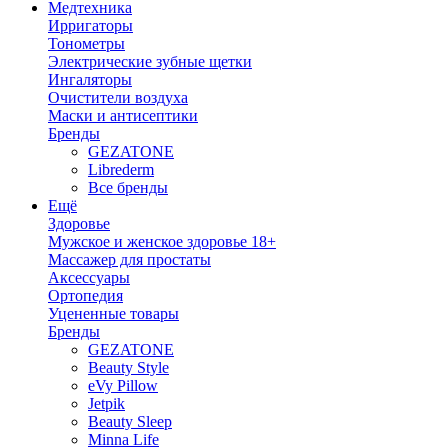
Медтехника
Ирригаторы
Тонометры
Электрические зубные щетки
Ингаляторы
Очистители воздуха
Маски и антисептики
Бренды
GEZATONE
Librederm
Все бренды
Ещё
Здоровье
Мужское и женское здоровье 18+
Массажер для простаты
Аксессуары
Ортопедия
Уцененные товары
Бренды
GEZATONE
Beauty Style
eVy Pillow
Jetpik
Beauty Sleep
Minna Life