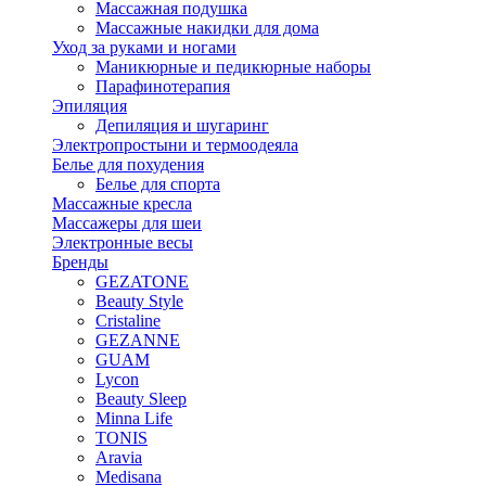
Массажная подушка
Массажные накидки для дома
Уход за руками и ногами
Маникюрные и педикюрные наборы
Парафинотерапия
Эпиляция
Депиляция и шугаринг
Электропростыни и термоодеяла
Белье для похудения
Белье для спорта
Массажные кресла
Массажеры для шеи
Электронные весы
Бренды
GEZATONE
Beauty Style
Cristaline
GEZANNE
GUAM
Lycon
Beauty Sleep
Minna Life
TONIS
Aravia
Medisana