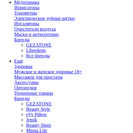
Медтехника
Ирригаторы
Тонометры
Электрические зубные щетки
Ингаляторы
Очистители воздуха
Маски и антисептики
Бренды
GEZATONE
Librederm
Все бренды
Ещё
Здоровье
Мужское и женское здоровье 18+
Массажер для простаты
Аксессуары
Ортопедия
Уцененные товары
Бренды
GEZATONE
Beauty Style
eVy Pillow
Jetpik
Beauty Sleep
Minna Life