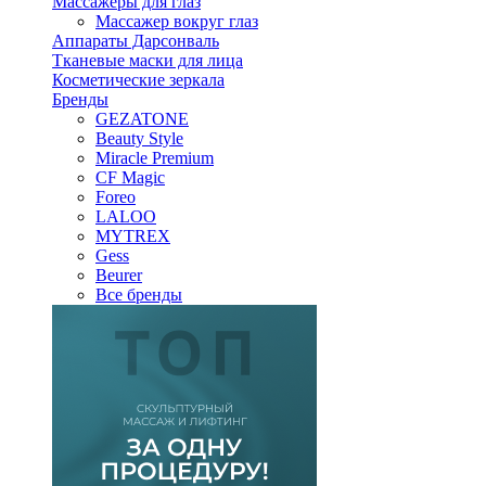
Массажеры для глаз
Массажер вокруг глаз
Аппараты Дарсонваль
Тканевые маски для лица
Косметические зеркала
Бренды
GEZATONE
Beauty Style
Miracle Premium
CF Magic
Foreo
LALOO
MYTREX
Gess
Beurer
Все бренды