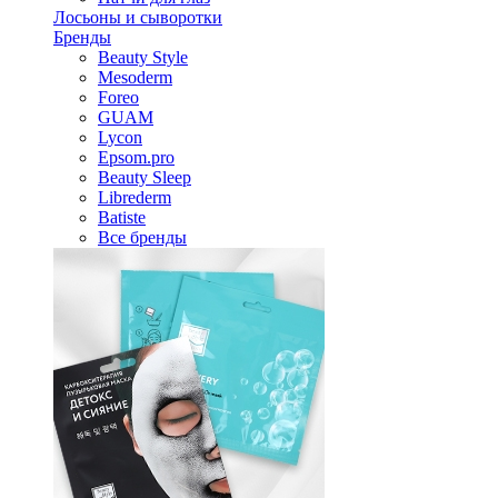
Лосьоны и сыворотки
Бренды
Beauty Style
Mesoderm
Foreo
GUAM
Lycon
Epsom.pro
Beauty Sleep
Librederm
Batiste
Все бренды