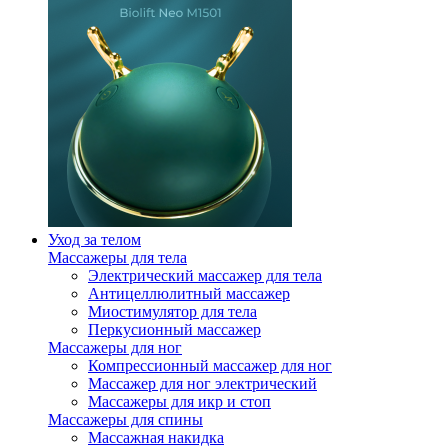
Уход за телом
Массажеры для тела
Электрический массажер для тела
Антицеллюлитный массажер
Миостимулятор для тела
Перкусионный массажер
Массажеры для ног
Компрессионный массажер для ног
Массажер для ног электрический
Массажеры для икр и стоп
Массажеры для спины
Массажная накидка