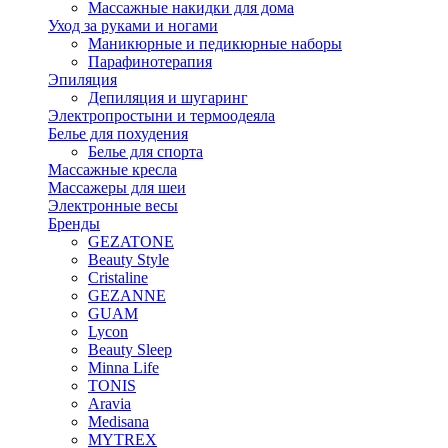
Массажные накидки для дома
Уход за руками и ногами
Маникюрные и педикюрные наборы
Парафинотерапия
Эпиляция
Депиляция и шугаринг
Электропростыни и термоодеяла
Белье для похудения
Белье для спорта
Массажные кресла
Массажеры для шеи
Электронные весы
Бренды
GEZATONE
Beauty Style
Cristaline
GEZANNE
GUAM
Lycon
Beauty Sleep
Minna Life
TONIS
Aravia
Medisana
MYTREX