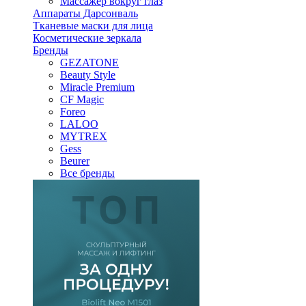
Массажер вокруг глаз
Аппараты Дарсонваль
Тканевые маски для лица
Косметические зеркала
Бренды
GEZATONE
Beauty Style
Miracle Premium
CF Magic
Foreo
LALOO
MYTREX
Gess
Beurer
Все бренды