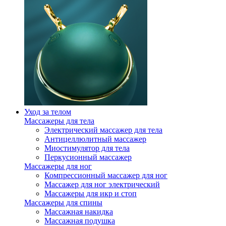
Уход за телом
Массажеры для тела
Электрический массажер для тела
Антицеллюлитный массажер
Миостимулятор для тела
Перкусионный массажер
Массажеры для ног
Компрессионный массажер для ног
Массажер для ног электрический
Массажеры для икр и стоп
Массажеры для спины
Массажная накидка
Массажная подушка