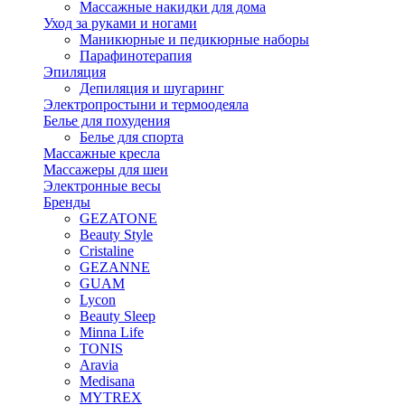
Массажные накидки для дома
Уход за руками и ногами
Маникюрные и педикюрные наборы
Парафинотерапия
Эпиляция
Депиляция и шугаринг
Электропростыни и термоодеяла
Белье для похудения
Белье для спорта
Массажные кресла
Массажеры для шеи
Электронные весы
Бренды
GEZATONE
Beauty Style
Cristaline
GEZANNE
GUAM
Lycon
Beauty Sleep
Minna Life
TONIS
Aravia
Medisana
MYTREX