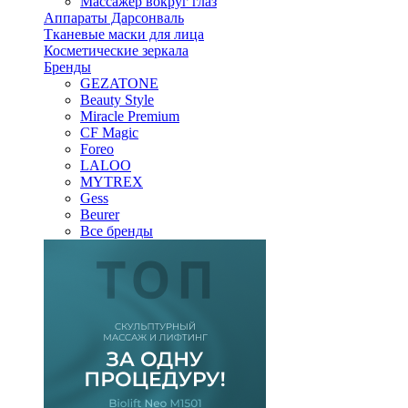
Массажер вокруг глаз
Аппараты Дарсонваль
Тканевые маски для лица
Косметические зеркала
Бренды
GEZATONE
Beauty Style
Miracle Premium
CF Magic
Foreo
LALOO
MYTREX
Gess
Beurer
Все бренды