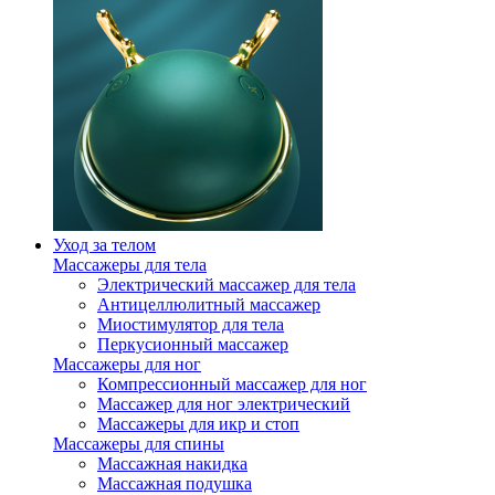
Уход за телом
Массажеры для тела
Электрический массажер для тела
Антицеллюлитный массажер
Миостимулятор для тела
Перкусионный массажер
Массажеры для ног
Компрессионный массажер для ног
Массажер для ног электрический
Массажеры для икр и стоп
Массажеры для спины
Массажная накидка
Массажная подушка