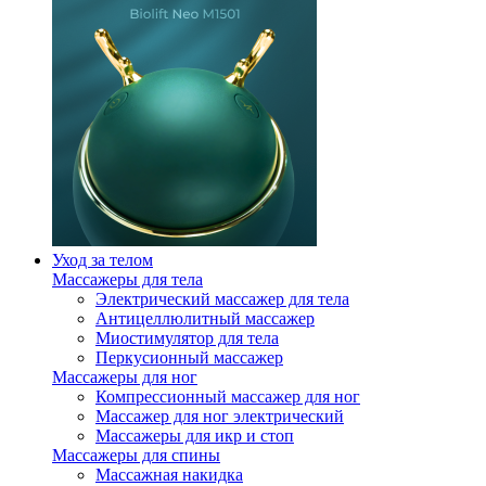
Уход за телом
Массажеры для тела
Электрический массажер для тела
Антицеллюлитный массажер
Миостимулятор для тела
Перкусионный массажер
Массажеры для ног
Компрессионный массажер для ног
Массажер для ног электрический
Массажеры для икр и стоп
Массажеры для спины
Массажная накидка