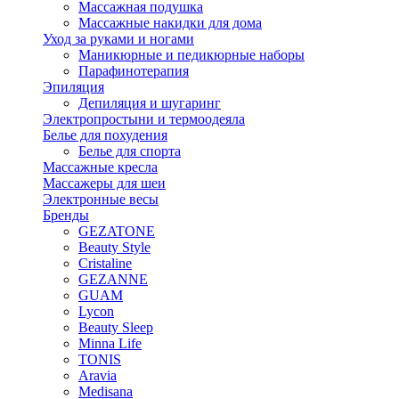
Массажная подушка
Массажные накидки для дома
Уход за руками и ногами
Маникюрные и педикюрные наборы
Парафинотерапия
Эпиляция
Депиляция и шугаринг
Электропростыни и термоодеяла
Белье для похудения
Белье для спорта
Массажные кресла
Массажеры для шеи
Электронные весы
Бренды
GEZATONE
Beauty Style
Cristaline
GEZANNE
GUAM
Lycon
Beauty Sleep
Minna Life
TONIS
Aravia
Medisana