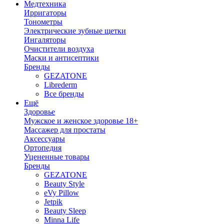
Медтехника
Ирригаторы
Тонометры
Электрические зубные щетки
Ингаляторы
Очистители воздуха
Маски и антисептики
Бренды
GEZATONE
Librederm
Все бренды
Ещё
Здоровье
Мужское и женское здоровье 18+
Массажер для простаты
Аксессуары
Ортопедия
Уцененные товары
Бренды
GEZATONE
Beauty Style
eVy Pillow
Jetpik
Beauty Sleep
Minna Life