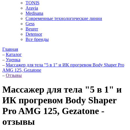
TONIS
Aravia
Medisana
Современные технологические линии
Gess
Beurer
Detensor
Все бренды
Главная
–
Каталог
–
Уценка
–
Массажер для тела "5 в 1" и ИК прогревом Body Shaper Pro
AMG 125, Gezatone
–
Отзывы
Массажер для тела "5 в 1" и
ИК прогревом Body Shaper
Pro AMG 125, Gezatone -
отзывы