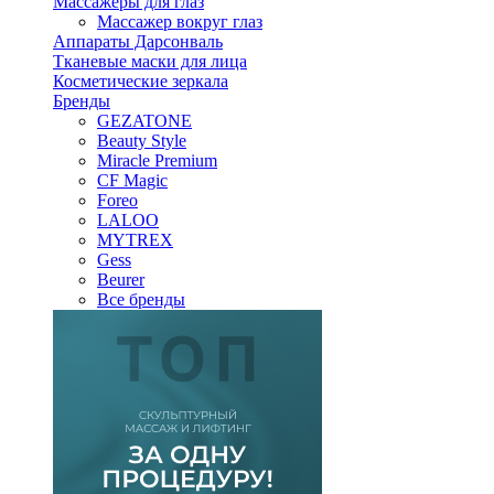
Массажеры для глаз
Массажер вокруг глаз
Аппараты Дарсонваль
Тканевые маски для лица
Косметические зеркала
Бренды
GEZATONE
Beauty Style
Miracle Premium
CF Magic
Foreo
LALOO
MYTREX
Gess
Beurer
Все бренды