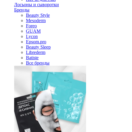
Лосьоны и сыворотки
Бренды
Beauty Style
Mesoderm
Foreo
GUAM
Lycon
Epsom.pro
Beauty Sleep
Librederm
Batiste
Все бренды