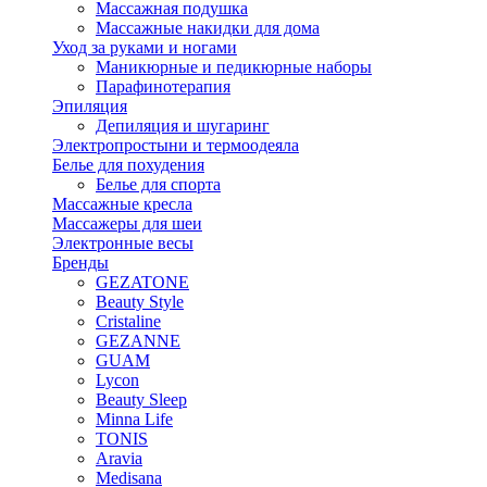
Массажная подушка
Массажные накидки для дома
Уход за руками и ногами
Маникюрные и педикюрные наборы
Парафинотерапия
Эпиляция
Депиляция и шугаринг
Электропростыни и термоодеяла
Белье для похудения
Белье для спорта
Массажные кресла
Массажеры для шеи
Электронные весы
Бренды
GEZATONE
Beauty Style
Cristaline
GEZANNE
GUAM
Lycon
Beauty Sleep
Minna Life
TONIS
Aravia
Medisana