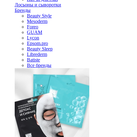
Лосьоны и сыворотки
Бренды
Beauty Style
Mesoderm
Foreo
GUAM
Lycon
Epsom.pro
Beauty Sleep
Librederm
Batiste
Все бренды