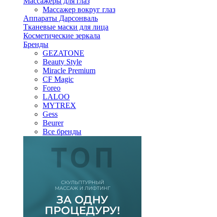
Массажеры для глаз
Массажер вокруг глаз
Аппараты Дарсонваль
Тканевые маски для лица
Косметические зеркала
Бренды
GEZATONE
Beauty Style
Miracle Premium
CF Magic
Foreo
LALOO
MYTREX
Gess
Beurer
Все бренды