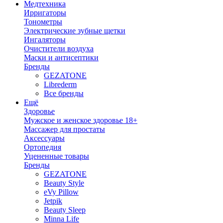
Медтехника
Ирригаторы
Тонометры
Электрические зубные щетки
Ингаляторы
Очистители воздуха
Маски и антисептики
Бренды
GEZATONE
Librederm
Все бренды
Ещё
Здоровье
Мужское и женское здоровье 18+
Массажер для простаты
Аксессуары
Ортопедия
Уцененные товары
Бренды
GEZATONE
Beauty Style
eVy Pillow
Jetpik
Beauty Sleep
Minna Life