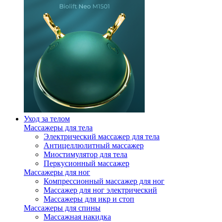
Уход за телом
Массажеры для тела
Электрический массажер для тела
Антицеллюлитный массажер
Миостимулятор для тела
Перкусионный массажер
Массажеры для ног
Компрессионный массажер для ног
Массажер для ног электрический
Массажеры для икр и стоп
Массажеры для спины
Массажная накидка