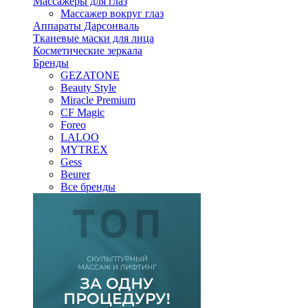
Массажеры для глаз
Массажер вокруг глаз
Аппараты Дарсонваль
Тканевые маски для лица
Косметические зеркала
Бренды
GEZATONE
Beauty Style
Miracle Premium
CF Magic
Foreo
LALOO
MYTREX
Gess
Beurer
Все бренды