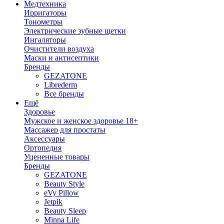
Медтехника
Ирригаторы
Тонометры
Электрические зубные щетки
Ингаляторы
Очистители воздуха
Маски и антисептики
Бренды
GEZATONE
Librederm
Все бренды
Ещё
Здоровье
Мужское и женское здоровье 18+
Массажер для простаты
Аксессуары
Ортопедия
Уцененные товары
Бренды
GEZATONE
Beauty Style
eVy Pillow
Jetpik
Beauty Sleep
Minna Life