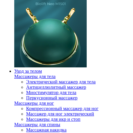
Уход за телом
Массажеры для тела
Электрический массажер для тела
Антицеллюлитный массажер
Миостимулятор для тела
Перкусионный массажер
Массажеры для ног
Компрессионный массажер для ног
Массажер для ног электрический
Массажеры для икр и стоп
Массажеры для спины
Массажная накидка