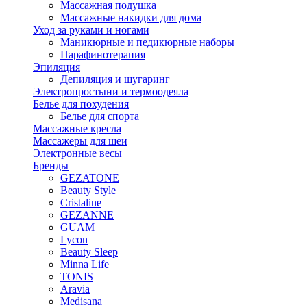
Массажная подушка
Массажные накидки для дома
Уход за руками и ногами
Маникюрные и педикюрные наборы
Парафинотерапия
Эпиляция
Депиляция и шугаринг
Электропростыни и термоодеяла
Белье для похудения
Белье для спорта
Массажные кресла
Массажеры для шеи
Электронные весы
Бренды
GEZATONE
Beauty Style
Cristaline
GEZANNE
GUAM
Lycon
Beauty Sleep
Minna Life
TONIS
Aravia
Medisana