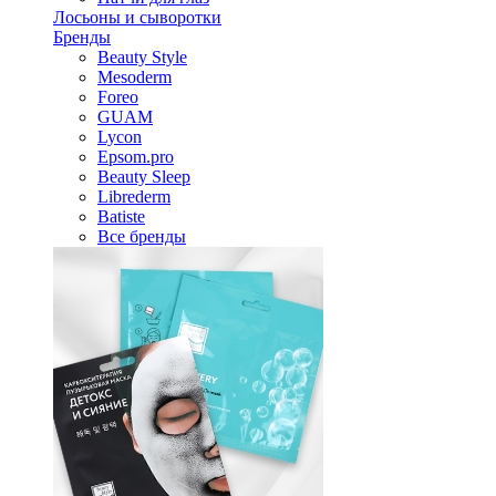
Лосьоны и сыворотки
Бренды
Beauty Style
Mesoderm
Foreo
GUAM
Lycon
Epsom.pro
Beauty Sleep
Librederm
Batiste
Все бренды