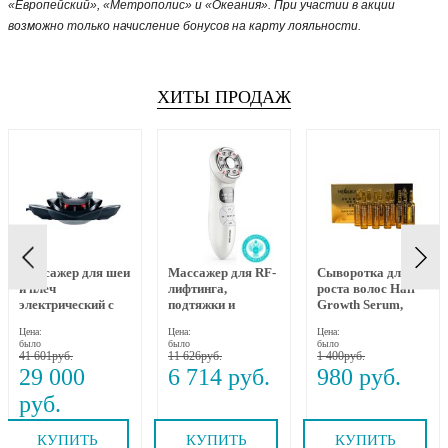
«Европейский», «Метрополис» и «Океания». При участии в акции
возможно только начисление бонусов на карту лояльности.
ХИТЫ ПРОДАЖ
Массажер для шеи
Массажер для RF-
Сыворотка для
и плеч
лифтинга,
роста волос Hair
электрический с
подтяжки и
Growth Serum,
динамическим
омоложения лица
MEOLI, 10х10 мл
Цена:
Цена:
Цена:
вытяжением и
RF-1607, Gezatone
было
было
было
прогревом MEDI
41 601
11 626
1 400
NECK MYTREX
29 000
6 714
980
КУПИТЬ
КУПИТЬ
КУПИТЬ