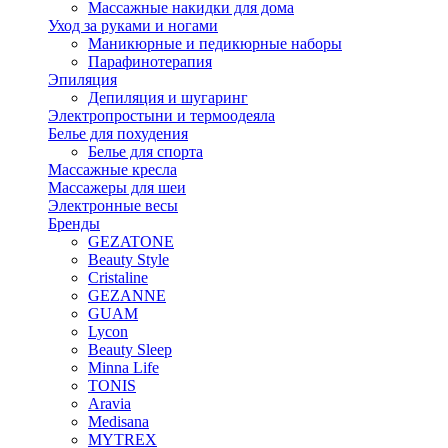
Массажные накидки для дома
Уход за руками и ногами
Маникюрные и педикюрные наборы
Парафинотерапия
Эпиляция
Депиляция и шугаринг
Электропростыни и термоодеяла
Белье для похудения
Белье для спорта
Массажные кресла
Массажеры для шеи
Электронные весы
Бренды
GEZATONE
Beauty Style
Cristaline
GEZANNE
GUAM
Lycon
Beauty Sleep
Minna Life
TONIS
Aravia
Medisana
MYTREX