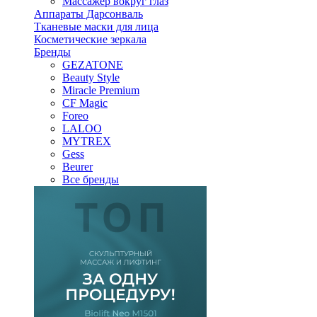
Массажер вокруг глаз
Аппараты Дарсонваль
Тканевые маски для лица
Косметические зеркала
Бренды
GEZATONE
Beauty Style
Miracle Premium
CF Magic
Foreo
LALOO
MYTREX
Gess
Beurer
Все бренды