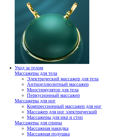
Уход за телом
Массажеры для тела
Электрический массажер для тела
Антицеллюлитный массажер
Миостимулятор для тела
Перкусионный массажер
Массажеры для ног
Компрессионный массажер для ног
Массажер для ног электрический
Массажеры для икр и стоп
Массажеры для спины
Массажная накидка
Массажная подушка