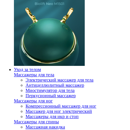
Уход за телом
Массажеры для тела
Электрический массажер для тела
Антицеллюлитный массажер
Миостимулятор для тела
Перкусионный массажер
Массажеры для ног
Компрессионный массажер для ног
Массажер для ног электрический
Массажеры для икр и стоп
Массажеры для спины
Массажная накидка