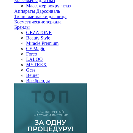
Массажеры для глаз
Массажер вокруг глаз
Аппараты Дарсонваль
Тканевые маски для лица
Косметические зеркала
Бренды
GEZATONE
Beauty Style
Miracle Premium
CF Magic
Foreo
LALOO
MYTREX
Gess
Beurer
Все бренды