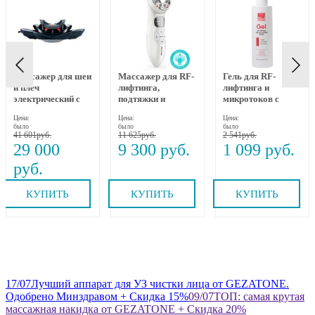
Массажер для шеи
Массажер для RF-
Гель для RF-
и плеч
лифтинга,
лифтинга и
электрический с
подтяжки и
микротоков с
динамическим
омоложения лица
коллагеном,
Цена:
Цена:
Цена:
вытяжением и
RF-1607, Gezatone
пептидами и
было
было
было
прогревом MEDI
бакучиолом 250
41 601
11 625
2 541
NECK MYTREX
мл Beauty Style
29 000
9 300
1 099
КУПИТЬ
КУПИТЬ
КУПИТЬ
17
/07
Лучший аппарат для УЗ чистки лица от GEZATONE.
Одобрено Минздравом + Скидка 15%
09
/07
ТОП: самая крутая
массажная накидка от GEZATONE + Скидка 20%