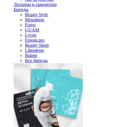
Лосьоны и сыворотки
Бренды
Beauty Style
Mesoderm
Foreo
GUAM
Lycon
Epsom.pro
Beauty Sleep
Librederm
Batiste
Все бренды