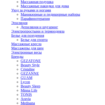
Массажная подушка
Массажные накидки для дома
Уход за руками и ногами
Маникюрные и педикюрные наборы
Парафинотерапия
Эпиляция
Депиляция и шугаринг
Электропростыни и термоодеяла
Белье для похудения
Белье для спорта
Массажные кресла
Массажеры для шеи
Электронные весы
Бренды
GEZATONE
Beauty Style
Cristaline
GEZANNE
GUAM
Lycon
Beauty Sleep
Minna Life
TONIS
Aravia
Medisana