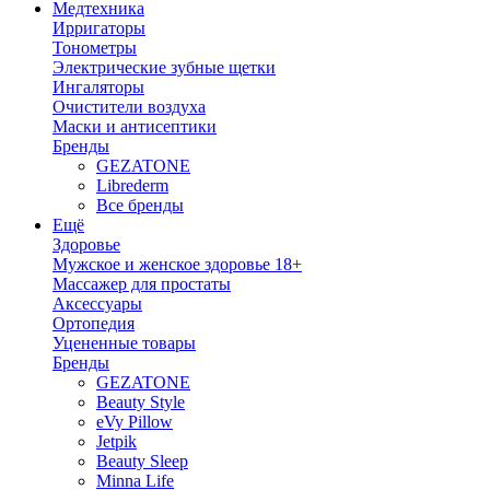
Медтехника
Ирригаторы
Тонометры
Электрические зубные щетки
Ингаляторы
Очистители воздуха
Маски и антисептики
Бренды
GEZATONE
Librederm
Все бренды
Ещё
Здоровье
Мужское и женское здоровье 18+
Массажер для простаты
Аксессуары
Ортопедия
Уцененные товары
Бренды
GEZATONE
Beauty Style
eVy Pillow
Jetpik
Beauty Sleep
Minna Life