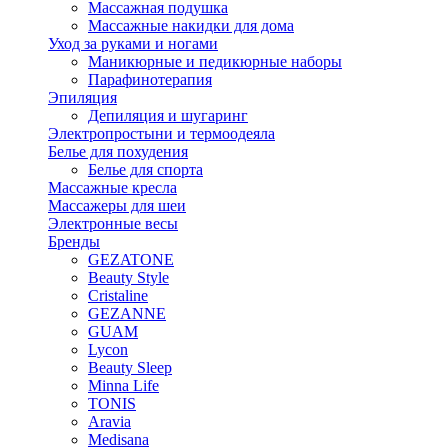
Массажная подушка
Массажные накидки для дома
Уход за руками и ногами
Маникюрные и педикюрные наборы
Парафинотерапия
Эпиляция
Депиляция и шугаринг
Электропростыни и термоодеяла
Белье для похудения
Белье для спорта
Массажные кресла
Массажеры для шеи
Электронные весы
Бренды
GEZATONE
Beauty Style
Cristaline
GEZANNE
GUAM
Lycon
Beauty Sleep
Minna Life
TONIS
Aravia
Medisana