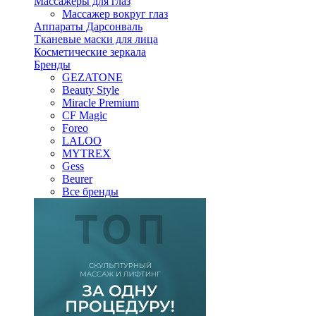
Массажеры для глаз
Массажер вокруг глаз
Аппараты Дарсонваль
Тканевые маски для лица
Косметические зеркала
Бренды
GEZATONE
Beauty Style
Miracle Premium
CF Magic
Foreo
LALOO
MYTREX
Gess
Beurer
Все бренды