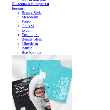
Лосьоны и сыворотки
Бренды
Beauty Style
Mesoderm
Foreo
GUAM
Lycon
Epsom.pro
Beauty Sleep
Librederm
Batiste
Все бренды