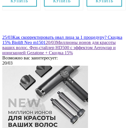
КУПИТЬ
КУПИТЬ
КУПИТЬ
25
/03
Как скорректировать овал лица за 1 процедуру? Скидка
15% Biolift Neo m1501
20
/03
Миллионы ионов для красоты
ваших волос. Фен-стайлер HD500 с эффектом Aerowrap и
ионизацией Gezatone + Скидка 15%
Возможно вас заинтересует:
20
/03