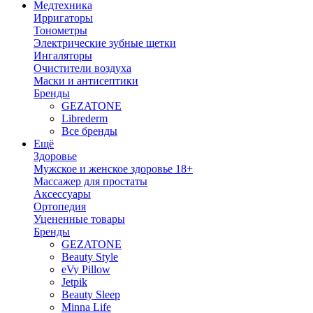
Медтехника
Ирригаторы
Тонометры
Электрические зубные щетки
Ингаляторы
Очистители воздуха
Маски и антисептики
Бренды
GEZATONE
Librederm
Все бренды
Ещё
Здоровье
Мужское и женское здоровье 18+
Массажер для простаты
Аксессуары
Ортопедия
Уцененные товары
Бренды
GEZATONE
Beauty Style
eVy Pillow
Jetpik
Beauty Sleep
Minna Life