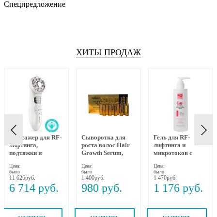
Спецпредложение
ХИТЫ ПРОДАЖ
Массажер для RF-
Сыворотка для
Гель для RF-
лифтинга,
роста волос Hair
лифтинга и
подтяжки и
Growth Serum,
микротоков с
омоложения лица
MEOLI, 10х10 мл
коллагеном,
Цена:
Цена:
Цена:
RF-1607, Gezatone
пептидами и
было
было
было
бакучиолом 250
11 626
1 400
1 470
мл Beauty Style
6 714
980
1 176