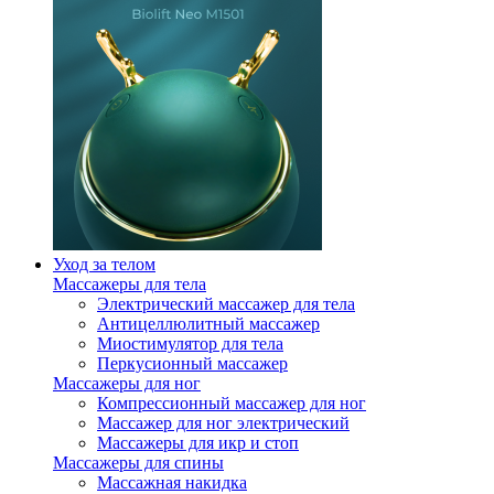
Уход за телом
Массажеры для тела
Электрический массажер для тела
Антицеллюлитный массажер
Миостимулятор для тела
Перкусионный массажер
Массажеры для ног
Компрессионный массажер для ног
Массажер для ног электрический
Массажеры для икр и стоп
Массажеры для спины
Массажная накидка