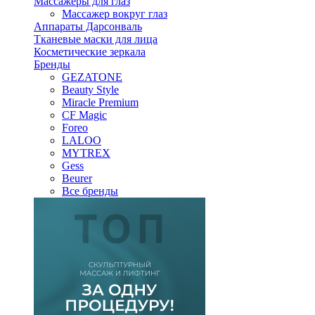
Массажеры для глаз
Массажер вокруг глаз
Аппараты Дарсонваль
Тканевые маски для лица
Косметические зеркала
Бренды
GEZATONE
Beauty Style
Miracle Premium
CF Magic
Foreo
LALOO
MYTREX
Gess
Beurer
Все бренды