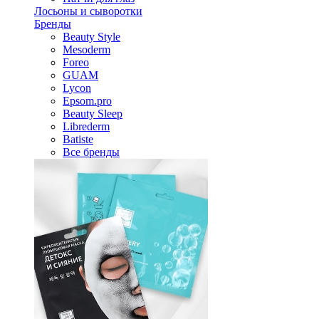
Лосьоны и сыворотки
Бренды
Beauty Style
Mesoderm
Foreo
GUAM
Lycon
Epsom.pro
Beauty Sleep
Librederm
Batiste
Все бренды