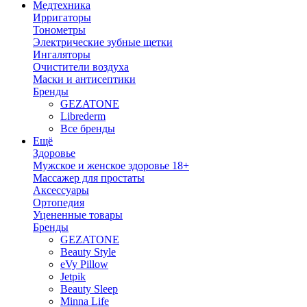
Медтехника
Ирригаторы
Тонометры
Электрические зубные щетки
Ингаляторы
Очистители воздуха
Маски и антисептики
Бренды
GEZATONE
Librederm
Все бренды
Ещё
Здоровье
Мужское и женское здоровье 18+
Массажер для простаты
Аксессуары
Ортопедия
Уцененные товары
Бренды
GEZATONE
Beauty Style
eVy Pillow
Jetpik
Beauty Sleep
Minna Life