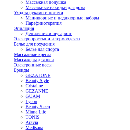
Массажная подушка
Массажные накидки для дома
Уход за руками и ногами
Маникюрные и педикюрные наборы
Парафинотерапия
Эпиляция
Депиляция и шугаринг
Электропростыни и термоодеяла
Белье для похудения
Белье для спорта
Массажные кресла
Массажеры для шеи
Электронные весы
Бренды
GEZATONE
Beauty Style
Cristaline
GEZANNE
GUAM
Lycon
Beauty Sleep
Minna Life
TONIS
Aravia
Medisana