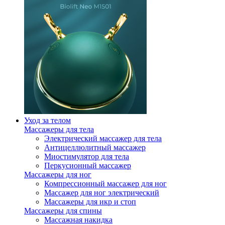
Уход за телом
Массажеры для тела
Электрический массажер для тела
Антицеллюлитный массажер
Миостимулятор для тела
Перкусионный массажер
Массажеры для ног
Компрессионный массажер для ног
Массажер для ног электрический
Массажеры для икр и стоп
Массажеры для спины
Массажная накидка