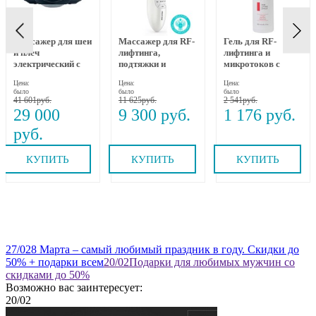
Массажер для шеи
Массажер для RF-
Гель для RF-
и плеч
лифтинга,
лифтинга и
электрический с
подтяжки и
микротоков с
динамическим
омоложения лица
коллагеном,
Цена:
Цена:
Цена:
вытяжением и
RF-1607, Gezatone
пептидами и
было
было
было
прогревом MEDI
бакучиолом 250
41 601
11 625
2 541
NECK MYTREX
мл Beauty Style
29 000
9 300
1 176
КУПИТЬ
КУПИТЬ
КУПИТЬ
27
/02
8 Марта – самый любимый праздник в году. Скидки до
50% + подарки всем
20
/02
Подарки для любимых мужчин со
скидками до 50%
Возможно вас заинтересует:
20
/02