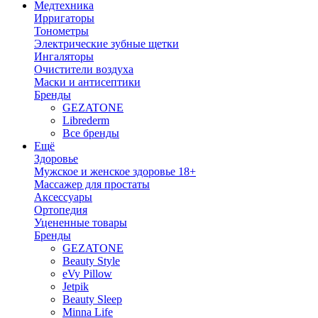
Медтехника
Ирригаторы
Тонометры
Электрические зубные щетки
Ингаляторы
Очистители воздуха
Маски и антисептики
Бренды
GEZATONE
Librederm
Все бренды
Ещё
Здоровье
Мужское и женское здоровье 18+
Массажер для простаты
Аксессуары
Ортопедия
Уцененные товары
Бренды
GEZATONE
Beauty Style
eVy Pillow
Jetpik
Beauty Sleep
Minna Life