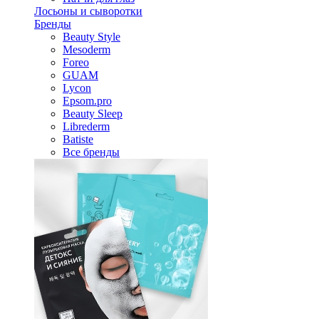
Лосьоны и сыворотки
Бренды
Beauty Style
Mesoderm
Foreo
GUAM
Lycon
Epsom.pro
Beauty Sleep
Librederm
Batiste
Все бренды