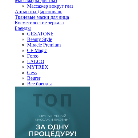
Массажеры для глаз
Массажер вокруг глаз
Аппараты Дарсонваль
Тканевые маски для лица
Косметические зеркала
Бренды
GEZATONE
Beauty Style
Miracle Premium
CF Magic
Foreo
LALOO
MYTREX
Gess
Beurer
Все бренды