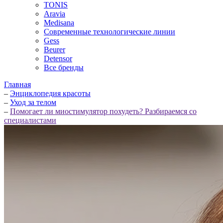
TONIS
Aravia
Medisana
Современные технологические линии
Gess
Beurer
Detensor
Все бренды
Главная
–
Энциклопедия красоты
–
Уход за телом
–
Помогает ли миостимулятор похудеть? Разбираемся со
специалистами