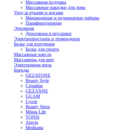
Массажная подушка
Массажные накидки для дома
Уход за руками и ногами
Маникюрные и педикюрные наборы
Парафинотерапия
Эпиляция
Депиляция и шугаринг
Электропростыни и термоодеяла
Белье для похудения
Белье для спорта
Массажные кресла
Массажеры для шеи
Электронные весы
Бренды
GEZATONE
Beauty Style
Cristaline
GEZANNE
GUAM
Lycon
Beauty Sleep
Minna Life
TONIS
Aravia
Medisana