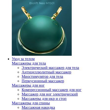
Уход за телом
Массажеры для тела
Электрический массажер для тела
Антицеллюлитный массажер
Миостимулятор для тела
Перкусионный массажер
Массажеры для ног
Компрессионный массажер для ног
Массажер для ног электрический
Массажеры для икр и стоп
Массажеры для спины
Массажная накидка