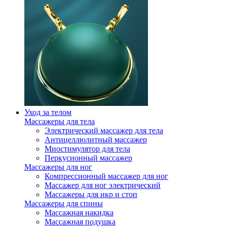
Уход за телом
Массажеры для тела
Электрический массажер для тела
Антицеллюлитный массажер
Миостимулятор для тела
Перкусионный массажер
Массажеры для ног
Компрессионный массажер для ног
Массажер для ног электрический
Массажеры для икр и стоп
Массажеры для спины
Массажная накидка
Массажная подушка