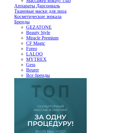
Массажер вокруг глаз
Аппараты Дарсонваль
Тканевые маски для лица
Косметические зеркала
Бренды
GEZATONE
Beauty Style
Miracle Premium
CF Magic
Foreo
LALOO
MYTREX
Gess
Beurer
Все бренды