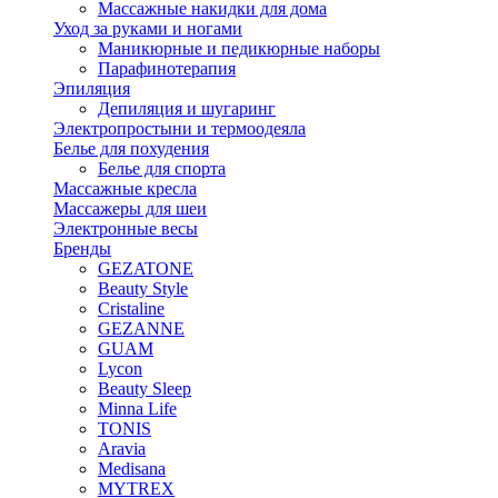
Массажные накидки для дома
Уход за руками и ногами
Маникюрные и педикюрные наборы
Парафинотерапия
Эпиляция
Депиляция и шугаринг
Электропростыни и термоодеяла
Белье для похудения
Белье для спорта
Массажные кресла
Массажеры для шеи
Электронные весы
Бренды
GEZATONE
Beauty Style
Cristaline
GEZANNE
GUAM
Lycon
Beauty Sleep
Minna Life
TONIS
Aravia
Medisana
MYTREX