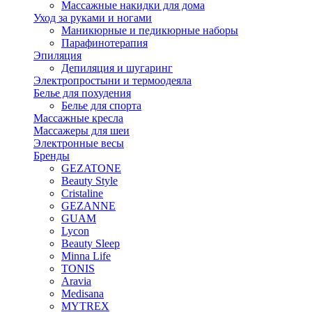
Массажные накидки для дома
Уход за руками и ногами
Маникюрные и педикюрные наборы
Парафинотерапия
Эпиляция
Депиляция и шугаринг
Электропростыни и термоодеяла
Белье для похудения
Белье для спорта
Массажные кресла
Массажеры для шеи
Электронные весы
Бренды
GEZATONE
Beauty Style
Cristaline
GEZANNE
GUAM
Lycon
Beauty Sleep
Minna Life
TONIS
Aravia
Medisana
MYTREX