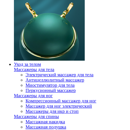
Уход за телом
Массажеры для тела
Электрический массажер для тела
Антицеллюлитный массажер
Миостимулятор для тела
Перкусионный массажер
Массажеры для ног
Компрессионный массажер для ног
Массажер для ног электрический
Массажеры для икр и стоп
Массажеры для спины
Массажная накидка
Массажная подушка