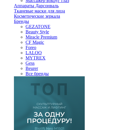
Массажер вокруг глаз
Аппараты Дарсонваль
Тканевые маски для лица
Косметические зеркала
Бренды
GEZATONE
Beauty Style
Miracle Premium
CF Magic
Foreo
LALOO
MYTREX
Gess
Beurer
Все бренды