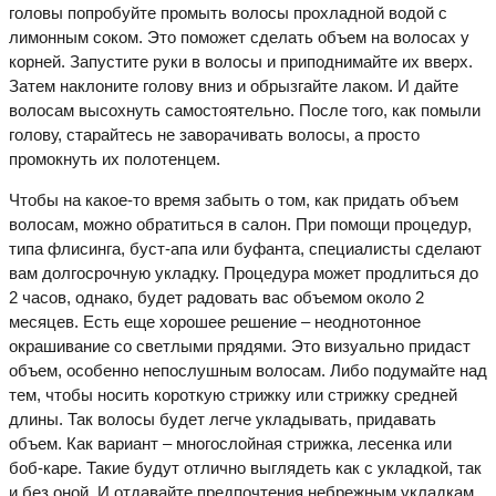
головы попробуйте промыть волосы прохладной водой с
лимонным соком. Это поможет сделать объем на волосах у
корней. Запустите руки в волосы и приподнимайте их вверх.
Затем наклоните голову вниз и обрызгайте лаком. И дайте
волосам высохнуть самостоятельно. После того, как помыли
голову, старайтесь не заворачивать волосы, а просто
промокнуть их полотенцем.
Чтобы на какое-то время забыть о том, как придать объем
волосам, можно обратиться в салон. При помощи процедур,
типа флисинга, буст-апа или буфанта, специалисты сделают
вам долгосрочную укладку. Процедура может продлиться до
2 часов, однако, будет радовать вас объемом около 2
месяцев. Есть еще хорошее решение – неоднотонное
окрашивание со светлыми прядями. Это визуально придаст
объем, особенно непослушным волосам. Либо подумайте над
тем, чтобы носить короткую стрижку или стрижку средней
длины. Так волосы будет легче укладывать, придавать
объем. Как вариант – многослойная стрижка, лесенка или
боб-каре. Такие будут отлично выглядеть как с укладкой, так
и без оной. И отдавайте предпочтения небрежным укладкам.