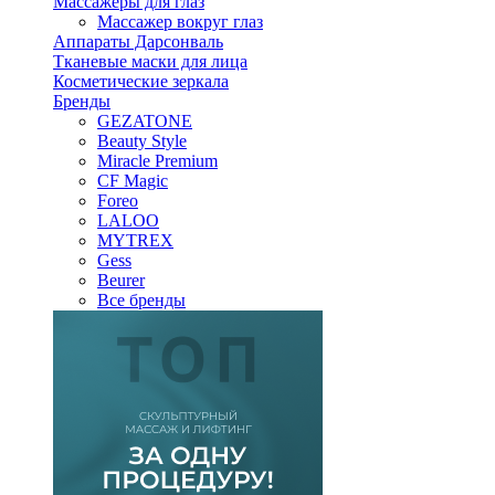
Массажеры для глаз
Массажер вокруг глаз
Аппараты Дарсонваль
Тканевые маски для лица
Косметические зеркала
Бренды
GEZATONE
Beauty Style
Miracle Premium
CF Magic
Foreo
LALOO
MYTREX
Gess
Beurer
Все бренды