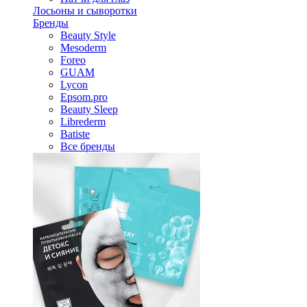
Лосьоны и сыворотки
Бренды
Beauty Style
Mesoderm
Foreo
GUAM
Lycon
Epsom.pro
Beauty Sleep
Librederm
Batiste
Все бренды