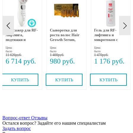
Массажер для RF-
Сыворотка для
Гель для RF-
лифтинга,
роста волос Hair
лифтинга и
подтяжки и
Growth Serum,
микротоков с
омоложения лица
MEOLI, 10х10 мл
коллагеном,
Цена:
Цена:
Цена:
RF-1607, Gezatone
пептидами и
было
было
было
бакучиолом 250
11 626
1 400
1 470
мл Beauty Style
6 714
980
1 176
КУПИТЬ
КУПИТЬ
КУПИТЬ
Вопрос-ответ
Отзывы
Остался вопрос? Задайте его нашим специалистам
Задать вопрос