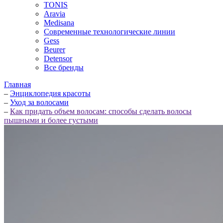
TONIS
Aravia
Medisana
Современные технологические линии
Gess
Beurer
Detensor
Все бренды
Главная
–
Энциклопедия красоты
–
Уход за волосами
–
Как придать объем волосам: способы сделать волосы
пышными и более густыми