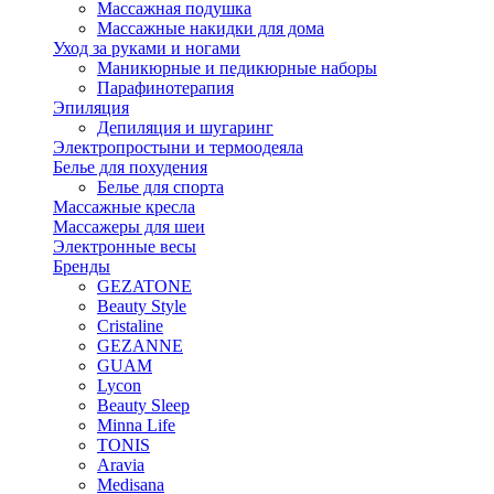
Массажная подушка
Массажные накидки для дома
Уход за руками и ногами
Маникюрные и педикюрные наборы
Парафинотерапия
Эпиляция
Депиляция и шугаринг
Электропростыни и термоодеяла
Белье для похудения
Белье для спорта
Массажные кресла
Массажеры для шеи
Электронные весы
Бренды
GEZATONE
Beauty Style
Cristaline
GEZANNE
GUAM
Lycon
Beauty Sleep
Minna Life
TONIS
Aravia
Medisana