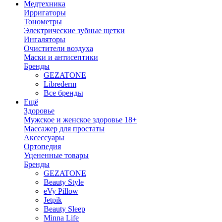
Медтехника
Ирригаторы
Тонометры
Электрические зубные щетки
Ингаляторы
Очистители воздуха
Маски и антисептики
Бренды
GEZATONE
Librederm
Все бренды
Ещё
Здоровье
Мужское и женское здоровье 18+
Массажер для простаты
Аксессуары
Ортопедия
Уцененные товары
Бренды
GEZATONE
Beauty Style
eVy Pillow
Jetpik
Beauty Sleep
Minna Life