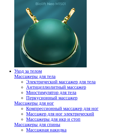
Уход за телом
Массажеры для тела
Электрический массажер для тела
Антицеллюлитный массажер
Миостимулятор для тела
Перкусионный массажер
Массажеры для ног
Компрессионный массажер для ног
Массажер для ног электрический
Массажеры для икр и стоп
Массажеры для спины
Массажная накидка