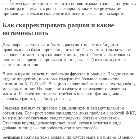
аллергическую реакцию, изменить состояние кожи головы, разрушить
луковицы и замедлить рост шевелюры. К таким же результатам
приводят длительные солнечные ванны и пребывание на морозе.
Как скорректировать рацион и какие
витамины пить
Для здоровых сильных и быстро растущих волос необходимо
правильное и сбалансированное питание. Сразу стоит отказаться от
голодовок и частых праздников живота, употребления алкогольных
напитков — вредные привычки и пищевые слабости скажутся на
состоянии локонов.
В меню нужно включить побольше фруктов и овощей. Предпочтение
отдают продуктам, в которых содержится большое количество
витаминов A, C, D и E. В рацион вводят любые сорта капусты, свёклу,
морковь, шпинат. Их нарезают в салаты и заправляют оливковым
маслом. Из фруктов стоит употреблять персики, финики, манго,
ананасы, гранаты, грейпфруты и т. д.
Злаковые избавят от проблем с кишечником и выведут шлаки из
организма. Если рост волос замедлился из-за проблем с работой ЖКТ,
то в рацион обязательно вводят продукты богатые клетчаткой.
Отварные крупы, цельнозерновой хлеб, сухая клетчатка в виде
добавки к пище — попробовать стоит все способы.
Белковые продукты тоже должны присутствовать в рационе. В меню