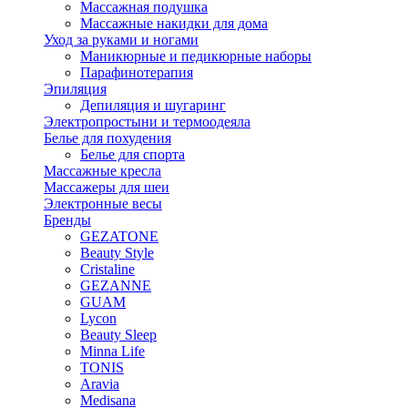
Массажная подушка
Массажные накидки для дома
Уход за руками и ногами
Маникюрные и педикюрные наборы
Парафинотерапия
Эпиляция
Депиляция и шугаринг
Электропростыни и термоодеяла
Белье для похудения
Белье для спорта
Массажные кресла
Массажеры для шеи
Электронные весы
Бренды
GEZATONE
Beauty Style
Cristaline
GEZANNE
GUAM
Lycon
Beauty Sleep
Minna Life
TONIS
Aravia
Medisana