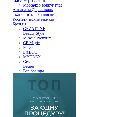
Массажеры для глаз
Массажер вокруг глаз
Аппараты Дарсонваль
Тканевые маски для лица
Косметические зеркала
Бренды
GEZATONE
Beauty Style
Miracle Premium
CF Magic
Foreo
LALOO
MYTREX
Gess
Beurer
Все бренды