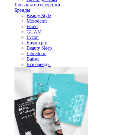
Лосьоны и сыворотки
Бренды
Beauty Style
Mesoderm
Foreo
GUAM
Lycon
Epsom.pro
Beauty Sleep
Librederm
Batiste
Все бренды