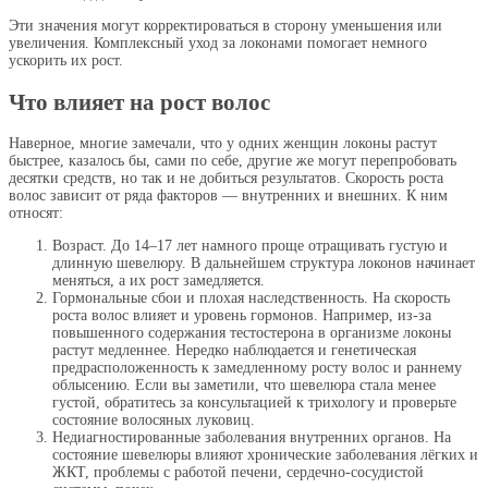
Эти значения могут корректироваться в сторону уменьшения или
увеличения. Комплексный уход за локонами помогает немного
ускорить их рост.
Что влияет на рост волос
Наверное, многие замечали, что у одних женщин локоны растут
быстрее, казалось бы, сами по себе, другие же могут перепробовать
десятки средств, но так и не добиться результатов. Скорость роста
волос зависит от ряда факторов — внутренних и внешних. К ним
относят:
Возраст. До 14–17 лет намного проще отращивать густую и
длинную шевелюру. В дальнейшем структура локонов начинает
меняться, а их рост замедляется.
Гормональные сбои и плохая наследственность. На скорость
роста волос влияет и уровень гормонов. Например, из-за
повышенного содержания тестостерона в организме локоны
растут медленнее. Нередко наблюдается и генетическая
предрасположенность к замедленному росту волос и раннему
облысению. Если вы заметили, что шевелюра стала менее
густой, обратитесь за консультацией к трихологу и проверьте
состояние волосяных луковиц.
Недиагностированные заболевания внутренних органов. На
состояние шевелюры влияют хронические заболевания лёгких и
ЖКТ, проблемы с работой печени, сердечно-сосудистой