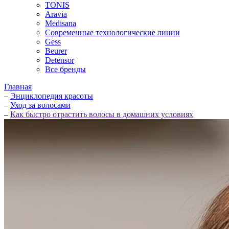
TONIS
Aravia
Medisana
Современные технологические линии
Gess
Beurer
Detensor
Все бренды
Главная
–
Энциклопедия красоты
–
Уход за волосами
–
Как быстро отрастить волосы в домашних условиях