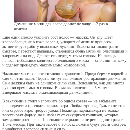
Домашние маски для волос делают не чаще 1–2 раз в
неделю.
Ещё один способ ускорить рост волос — массаж. Он улучшает
кровообращение в коже головы, ускоряет обменные процессы,
активизирует работу волосяных луковиц. Волосы начинают расти
быстрее, перестают выпадать, становятся очень мягкими блестящими и
здоровыми на вид. Делают его перед мытьём головы. На пальцы
наносят небольшое количество оливкового масла — оно смягчит кожу
и сделает процедуру максимально комфортной.
Начинают массаж с потягивающих движений. Пряди берут у корней и
слегка оттягивают. Через 5 минут выполняют растирающие движения.
Они должны быть не слишком сильными. Вспомните, как двигаются
руки во время мытья головы. Время выполнения — 5 минут.
Завершают массаж поглаживающими движениями.
В заключение стоит напомнить об одном совете — не забывайте
периодически посещать парикмахера. Любая стрижка, будь то лесенка
или строгое каре, требует ухода. Ножницы парикмахера не только
восстановят форму, но и избавят от секущихся кончиков, которые
замедляют рост волос. Посещают специалиста не реже одного раза в
1,5–2 месяца. При такой заботе о волосах локоны будут расти быстрее,
приобретут здоровое сияние и силу.