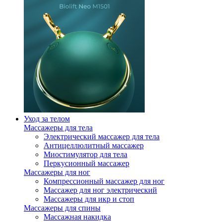
Уход за телом
Массажеры для тела
Электрический массажер для тела
Антицеллюлитный массажер
Миостимулятор для тела
Перкусионный массажер
Массажеры для ног
Компрессионный массажер для ног
Массажер для ног электрический
Массажеры для икр и стоп
Массажеры для спины
Массажная накидка