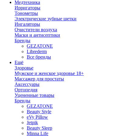
Медтехника
Ирригаторы
Тонометры
Электрические зубные щетки
Ингаляторы
Очистители воздуха
Маски и антисептики
Бренды
GEZATONE
Librederm
Все бренды
Ещё
Здоровье
Мужское и женское здоровье 18+
Массажер для простаты
Аксессуары
Ортопедия
Уцененные товары
Бренды
GEZATONE
Beauty Style
eVy Pillow
Jetpik
Beauty Sleep
Minna Life