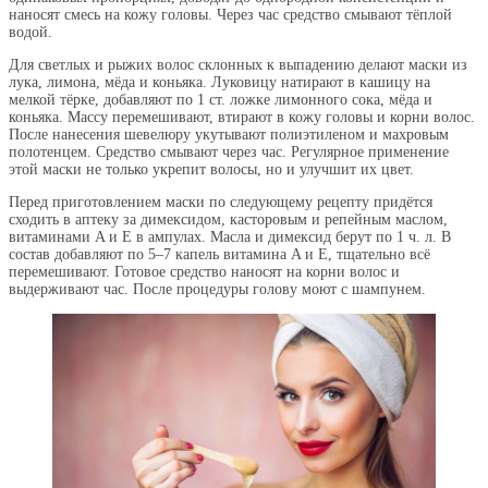
наносят смесь на кожу головы. Через час средство смывают тёплой
водой.
Для светлых и рыжих волос склонных к выпадению делают маски из
лука, лимона, мёда и коньяка. Луковицу натирают в кашицу на
мелкой тёрке, добавляют по 1 ст. ложке лимонного сока, мёда и
коньяка. Массу перемешивают, втирают в кожу головы и корни волос.
После нанесения шевелюру укутывают полиэтиленом и махровым
полотенцем. Средство смывают через час. Регулярное применение
этой маски не только укрепит волосы, но и улучшит их цвет.
Перед приготовлением маски по следующему рецепту придётся
сходить в аптеку за димексидом, касторовым и репейным маслом,
витаминами A и E в ампулах. Масла и димексид берут по 1 ч. л. В
состав добавляют по 5–7 капель витамина A и E, тщательно всё
перемешивают. Готовое средство наносят на корни волос и
выдерживают час. После процедуры голову моют с шампунем.