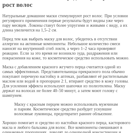
рост волос
Натуральные домашние маски стимулируют рост волос. При условии
регулярного применения первые результаты будут видны уже через
пару месяцев. Локоны станут более упругими и живыми с виду, а их
длина увеличится на 1,5–2 см.
Перед тем как выбрать маску для волос, убедитесь в отсутствии
аллергии на активные компоненты. Небольшое количество смеси
наносят на внутренний сгиб локтя, а через 1–2 часа проверяют
реакцию. Если за это время не возникло зуда, раздражения или
покраснения на коже, то косметическое средство использовать можно.
Маска с добавлением красного жгучего перца считается одной из
самых эффективных. Представительницы прекрасного пола обычно
покупают перечную настойку в аптеках, разбавляют её растительным
маслом или водой в пропорции 2:1, втирают средство в кожу головы.
Для усиления эффекта используют шапочки из полиэтилена. Маску
держат на волосах не более 40–50 минут, а затем моют голову с
шампунем.
Маску с красным перцем можно использовать мужчинам
и парням. Косметическое средство разбудит уснувшие
волосяные луковицы, предотвратит раннее облысение.
Хорошо помогает и средство из настойки красного перца, касторового
масла и любого бальзама для волос. Все компоненты смешивают в
одинаковых пропорциях, доводят до однородной консистенции и