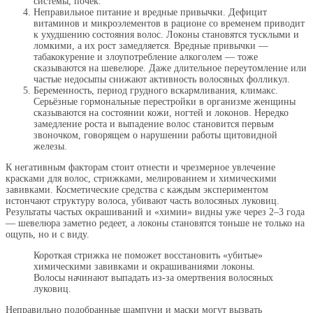
системы, почек.
Неправильное питание и вредные привычки. Дефицит
витаминов и микроэлементов в рационе со временем приводит
к ухудшению состояния волос. Локоны становятся тусклыми и
ломкими, а их рост замедляется. Вредные привычки —
табакокурение и злоупотребление алкоголем — тоже
сказываются на шевелюре. Даже длительное переутомление или
частые недосыпы снижают активность волосяных фолликул.
Беременность, период грудного вскармливания, климакс.
Серьёзные гормональные перестройки в организме женщины
сказываются на состоянии кожи, ногтей и локонов. Нередко
замедление роста и выпадение волос становится первым
звоночком, говорящем о нарушении работы щитовидной
железы.
К негативным факторам стоит отнести и чрезмерное увлечение
красками для волос, стрижками, мелированием и химическими
завивками. Косметические средства с каждым экспериментом
истончают структуру волоса, убивают часть волосяных луковиц.
Результаты частых окрашиваний и «химии» видны уже через 2–3 года
— шевелюра заметно редеет, а локоны становятся тоньше не только на
ощупь, но и с виду.
Короткая стрижка не поможет восстановить «убитые»
химическими завивками и окрашиваниями локоны.
Волосы начинают выпадать из-за омертвения волосяных
луковиц.
Неправильно подобранные шампуни и маски могут вызвать