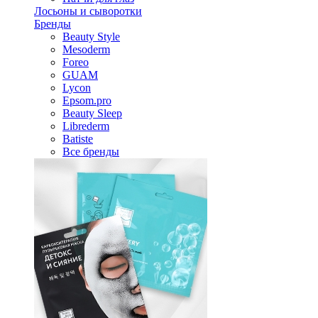
Лосьоны и сыворотки
Бренды
Beauty Style
Mesoderm
Foreo
GUAM
Lycon
Epsom.pro
Beauty Sleep
Librederm
Batiste
Все бренды