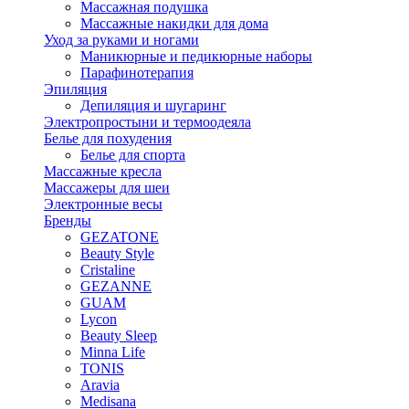
Массажная подушка
Массажные накидки для дома
Уход за руками и ногами
Маникюрные и педикюрные наборы
Парафинотерапия
Эпиляция
Депиляция и шугаринг
Электропростыни и термоодеяла
Белье для похудения
Белье для спорта
Массажные кресла
Массажеры для шеи
Электронные весы
Бренды
GEZATONE
Beauty Style
Cristaline
GEZANNE
GUAM
Lycon
Beauty Sleep
Minna Life
TONIS
Aravia
Medisana