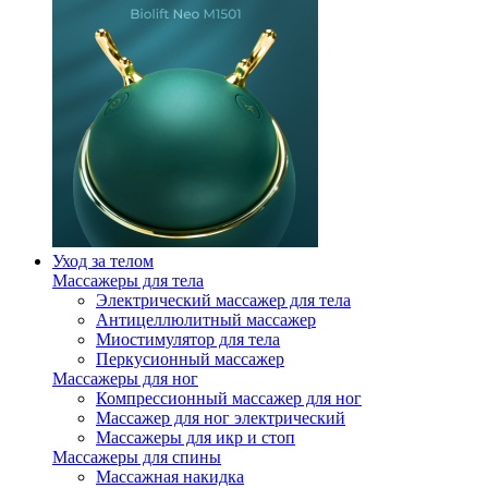
Уход за телом
Массажеры для тела
Электрический массажер для тела
Антицеллюлитный массажер
Миостимулятор для тела
Перкусионный массажер
Массажеры для ног
Компрессионный массажер для ног
Массажер для ног электрический
Массажеры для икр и стоп
Массажеры для спины
Массажная накидка