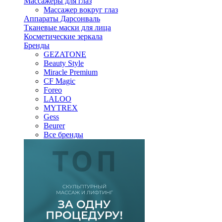
Массажеры для глаз
Массажер вокруг глаз
Аппараты Дарсонваль
Тканевые маски для лица
Косметические зеркала
Бренды
GEZATONE
Beauty Style
Miracle Premium
CF Magic
Foreo
LALOO
MYTREX
Gess
Beurer
Все бренды