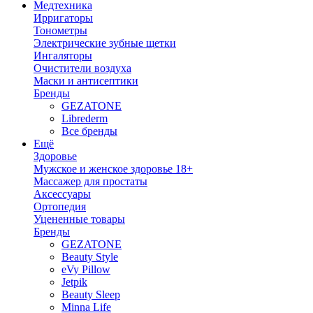
Медтехника
Ирригаторы
Тонометры
Электрические зубные щетки
Ингаляторы
Очистители воздуха
Маски и антисептики
Бренды
GEZATONE
Librederm
Все бренды
Ещё
Здоровье
Мужское и женское здоровье 18+
Массажер для простаты
Аксессуары
Ортопедия
Уцененные товары
Бренды
GEZATONE
Beauty Style
eVy Pillow
Jetpik
Beauty Sleep
Minna Life