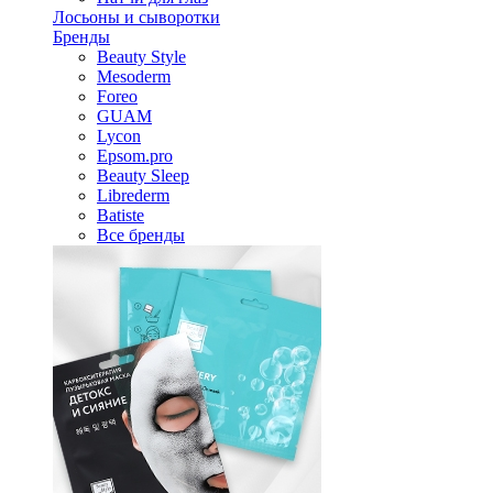
Лосьоны и сыворотки
Бренды
Beauty Style
Mesoderm
Foreo
GUAM
Lycon
Epsom.pro
Beauty Sleep
Librederm
Batiste
Все бренды