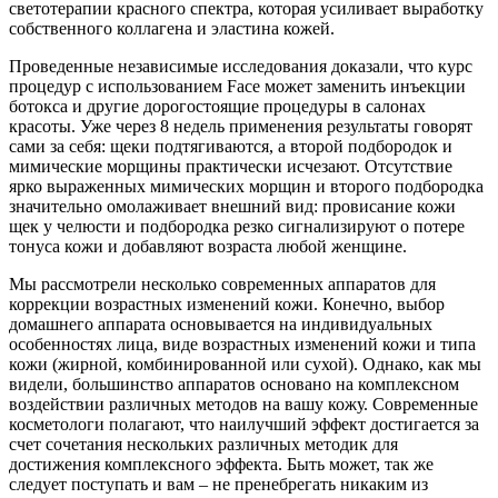
светотерапии красного спектра, которая усиливает выработку
собственного коллагена и эластина кожей.
Проведенные независимые исследования доказали, что курс
процедур с использованием Face может заменить инъекции
ботокса и другие дорогостоящие процедуры в салонах
красоты. Уже через 8 недель применения результаты говорят
сами за себя: щеки подтягиваются, а второй подбородок и
мимические морщины практически исчезают. Отсутствие
ярко выраженных мимических морщин и второго подбородка
значительно омолаживает внешний вид: провисание кожи
щек у челюсти и подбородка резко сигнализируют о потере
тонуса кожи и добавляют возраста любой женщине.
Мы рассмотрели несколько современных аппаратов для
коррекции возрастных изменений кожи. Конечно, выбор
домашнего аппарата основывается на индивидуальных
особенностях лица, виде возрастных изменений кожи и типа
кожи (жирной, комбинированной или сухой). Однако, как мы
видели, большинство аппаратов основано на комплексном
воздействии различных методов на вашу кожу. Современные
косметологи полагают, что наилучший эффект достигается за
счет сочетания нескольких различных методик для
достижения комплексного эффекта. Быть может, так же
следует поступать и вам – не пренебрегать никаким из