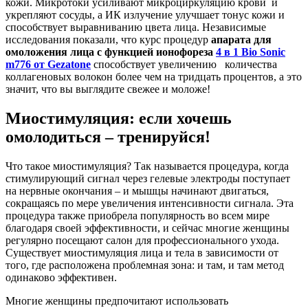
кожи. Микротоки усиливают микроциркуляцию крови и
укрепляют сосуды, а ИК излучение улучшает тонус кожи и
способствует выравниванию цвета лица. Независимые
исследования показали, что курс процедур
апарата для
омоложения лица с функцией ионофореза
4 в 1 Bio Sonic
m776 от Gezatone
способствует увеличению количества
коллагеновых волокон более чем на тридцать процентов, а это
значит, что вы выглядите свежее и моложе!
Миостимуляция: если хочешь
омолодиться – тренируйся!
Что такое миостимуляция? Так называется процедура, когда
стимулирующий сигнал через гелевые электроды поступает
на нервные окончания – и мышцы начинают двигаться,
сокращаясь по мере увеличения интенсивности сигнала. Эта
процедура также приобрела популярность во всем мире
благодаря своей эффективности, и сейчас многие женщины
регулярно посещают салон для профессионального ухода.
Существует миостимуляция лица и тела в зависимости от
того, где расположена проблемная зона: и там, и там метод
одинаково эффективен.
Многие женщины предпочитают использовать