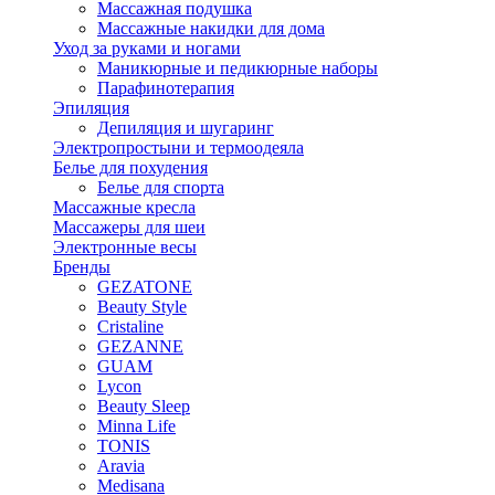
Массажная подушка
Массажные накидки для дома
Уход за руками и ногами
Маникюрные и педикюрные наборы
Парафинотерапия
Эпиляция
Депиляция и шугаринг
Электропростыни и термоодеяла
Белье для похудения
Белье для спорта
Массажные кресла
Массажеры для шеи
Электронные весы
Бренды
GEZATONE
Beauty Style
Cristaline
GEZANNE
GUAM
Lycon
Beauty Sleep
Minna Life
TONIS
Aravia
Medisana