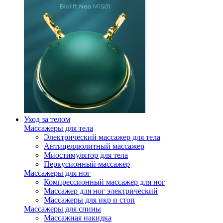
Уход за телом
Массажеры для тела
Электрический массажер для тела
Антицеллюлитный массажер
Миостимулятор для тела
Перкусионный массажер
Массажеры для ног
Компрессионный массажер для ног
Массажер для ног электрический
Массажеры для икр и стоп
Массажеры для спины
Массажная накидка