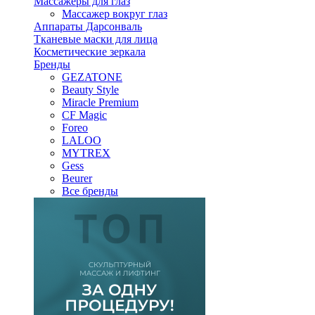
Массажеры для глаз
Массажер вокруг глаз
Аппараты Дарсонваль
Тканевые маски для лица
Косметические зеркала
Бренды
GEZATONE
Beauty Style
Miracle Premium
CF Magic
Foreo
LALOO
MYTREX
Gess
Beurer
Все бренды