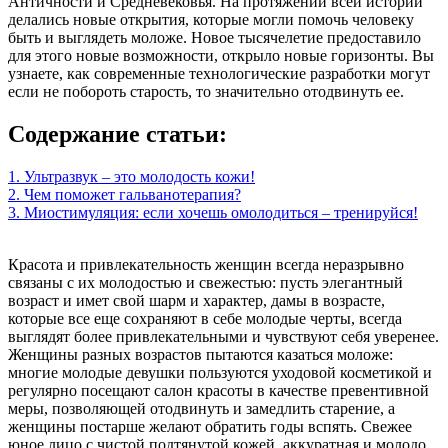
Античности и Средневековья. На протяжении всей истории
делались новые открытия, которые могли помочь человеку
быть и выглядеть моложе. Новое тысячелетие предоставило
для этого новые возможности, открыло новые горизонты. Вы
узнаете, как современные технологические разработки могут
если не побороть старость, то значительно отодвинуть ее.
Содержание статьи:
1. Ультразвук – это молодость кожи!
2. Чем поможет гальванотерапия?
3. Миостимуляция: если хочешь омолодиться – тренируйся!
Красота и привлекательность женщин всегда неразрывно
связаны с их молодостью и свежестью: пусть элегантный
возраст и имет свой шарм и характер, дамы в возрасте,
которые все еще сохраняют в себе молодые черты, всегда
выглядят более привлекательными и чувствуют себя уверенее.
Женщины разных возрастов пытаются казаться моложе:
многие молодые девушки пользуются уходовой косметикой и
регулярно посещают салон красоты в качестве превентивной
меры, позволяющей отодвинуть и замедлить старение, а
женщины постарше желают обратить годы вспять. Свежее
юное лицо с чистой подтянутой кожей, аккуратная и молодо