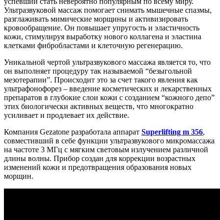
успевший стать невероятно популярным по всему миру.
Ультразвуковой массаж помогает снимать мышечные спазмы,
разглаживать мимические морщины и активизировать
кровообращение. Он повышает упругость и эластичность
кожи, стимулируя выработку нового коллагена и эластина
клетками фибробластами и клеточную регенерацию.
Уникальной чертой ультразвукового массажа является то, что
он выполняет процедуру так называемой “безыгольной
мезотерапии”. Происходит это за счет такого явления как
ультрафонофорез – введение косметических и лекарственных
препаратов в глубокие слои кожи с созданием “кожного депо”
этих биологически активных веществ, что многократно
усиливает и продлевает их действие.
Компания Gezatone разработала аппарат
Superlifting m 356
,
совместивший в себе функции ультразвукового микромассажа
на частоте 3 МГц с мягким световым излучением различной
длины волны. Прибор создан для коррекции возрастных
изменений кожи и предотвращения образования новых
морщин.