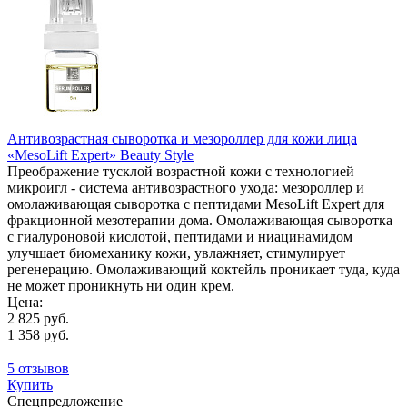
Антивозрастная сыворотка и мезороллер для кожи лица
«MesoLift Expert» Beauty Style
Преображение тусклой возрастной кожи с технологией
микроигл - система антивозрастного ухода: мезороллер и
омолаживающая сыворотка с пептидами MesoLift Expert для
фракционной мезотерапии дома. Омолаживающая сыворотка
с гиалуроновой кислотой, пептидами и ниацинамидом
улучшает биомеханику кожи, увлажняет, стимулирует
регенерацию. Омолаживающий коктейль проникает туда, куда
не может проникнуть ни один крем.
Цена:
2 825 руб.
1 358 руб.
5 отзывов
Купить
Спецпредложение