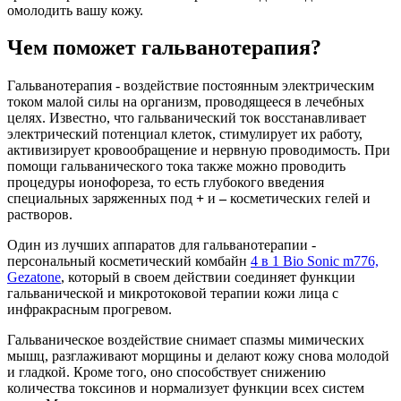
омолодить вашу кожу.
Чем поможет гальванотерапия?
Гальванотерапия - воздействие постоянным электрическим
током малой силы на организм, проводящееся в лечебных
целях. Известно, что гальванический ток восстанавливает
электрический потенциал клеток, стимулирует их работу,
активизирует кровообращение и нервную проводимость. При
помощи гальванического тока также можно проводить
процедуры ионофореза, то есть глубокого введения
специальных заряженных под
+
и
–
косметических гелей и
растворов.
Один из лучших аппаратов для гальванотерапии -
персональный косметический комбайн
4 в 1 Bio Sonic m776,
Gezatone
, который в своем действии соединяет функции
гальванической и микротоковой терапии кожи лица с
инфракрасным прогревом.
Гальваническое воздействие снимает спазмы мимических
мышц, разглаживают морщины и делают кожу снова молодой
и гладкой. Кроме того, оно способствует снижению
количества токсинов и нормализует функции всех систем