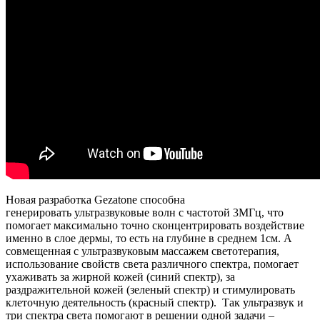
Новая разработка Gezatone способна
генерировать ультразвуковые волн с частотой 3МГц, что
помогает максимально точно сконцентрировать воздействие
именно в слое дермы, то есть на глубине в среднем 1см. А
совмещенная с ультразвуковым массажем светотерапия,
использование свойств света различного спектра, помогает
ухаживать за жирной кожей (синий спектр), за
раздражительной кожей (зеленый спектр) и стимулировать
клеточную деятельность (красный спектр). Так ультразвук и
три спектра света помогают в решении одной задачи –