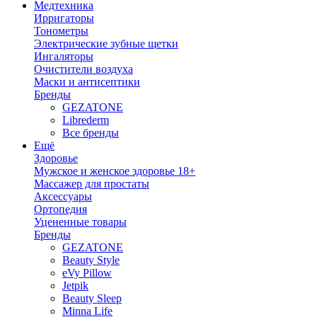
Медтехника
Ирригаторы
Тонометры
Электрические зубные щетки
Ингаляторы
Очистители воздуха
Маски и антисептики
Бренды
GEZATONE
Librederm
Все бренды
Ещё
Здоровье
Мужское и женское здоровье 18+
Массажер для простаты
Аксессуары
Ортопедия
Уцененные товары
Бренды
GEZATONE
Beauty Style
eVy Pillow
Jetpik
Beauty Sleep
Minna Life