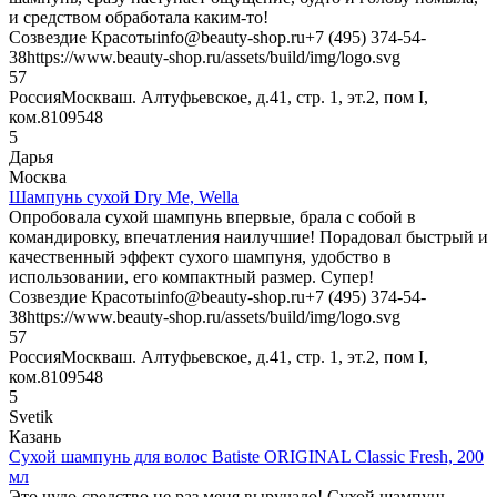
и средством обработала каким-то!
Созвездие Красоты
info@beauty-shop.ru
+7 (495) 374-54-
38
https://www.beauty-shop.ru/assets/build/img/logo.svg
5
7
Россия
Москва
ш. Алтуфьевское, д.41, стр. 1, эт.2, пом I,
ком.8
109548
5
Дарья
Москва
Шампунь сухой Dry Me, Wella
Опробовала сухой шампунь впервые, брала с собой в
командировку, впечатления наилучшие! Порадовал быстрый и
качественный эффект сухого шампуня, удобство в
использовании, его компактный размер. Супер!
Созвездие Красоты
info@beauty-shop.ru
+7 (495) 374-54-
38
https://www.beauty-shop.ru/assets/build/img/logo.svg
5
7
Россия
Москва
ш. Алтуфьевское, д.41, стр. 1, эт.2, пом I,
ком.8
109548
5
Svetik
Казань
Сухой шампунь для волос Batiste ORIGINAL Classic Fresh, 200
мл
Это чудо-средство не раз меня выручало! Сухой шампунь