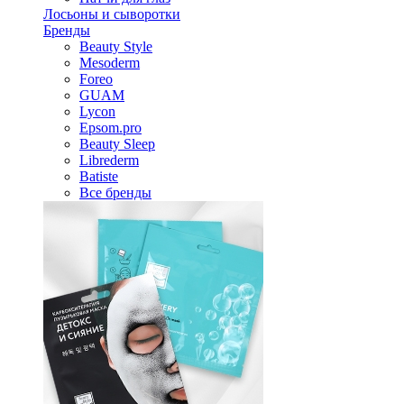
Лосьоны и сыворотки
Бренды
Beauty Style
Mesoderm
Foreo
GUAM
Lycon
Epsom.pro
Beauty Sleep
Librederm
Batiste
Все бренды