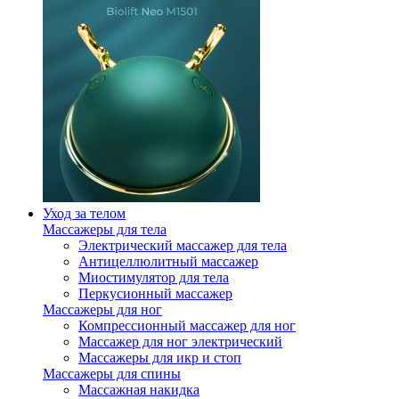
Уход за телом
Массажеры для тела
Электрический массажер для тела
Антицеллюлитный массажер
Миостимулятор для тела
Перкусионный массажер
Массажеры для ног
Компрессионный массажер для ног
Массажер для ног электрический
Массажеры для икр и стоп
Массажеры для спины
Массажная накидка