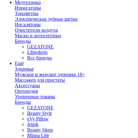
Медтехника
Ирригаторы
Тонометры
Электрические зубные щетки
Ингаляторы
Очистители воздуха
Маски и антисептики
Бренды
GEZATONE
Librederm
Все бренды
Ещё
Здоровье
Мужское и женское здоровье 18+
Массажер для простаты
Аксессуары
Ортопедия
Уцененные товары
Бренды
GEZATONE
Beauty Style
eVy Pillow
Jetpik
Beauty Sleep
Minna Life