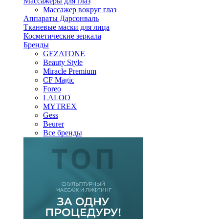
Массажеры для глаз
Массажер вокруг глаз
Аппараты Дарсонваль
Тканевые маски для лица
Косметические зеркала
Бренды
GEZATONE
Beauty Style
Miracle Premium
CF Magic
Foreo
LALOO
MYTREX
Gess
Beurer
Все бренды