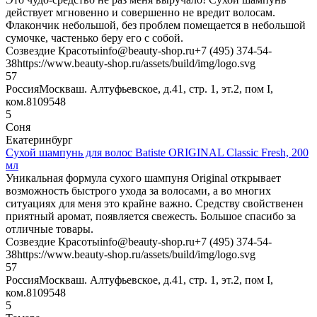
действует мгновенно и совершенно не вредит волосам.
Флакончик небольшой, без проблем помещается в небольшой
сумочке, частенько беру его с собой.
Созвездие Красоты
info@beauty-shop.ru
+7 (495) 374-54-
38
https://www.beauty-shop.ru/assets/build/img/logo.svg
5
7
Россия
Москва
ш. Алтуфьевское, д.41, стр. 1, эт.2, пом I,
ком.8
109548
5
Соня
Екатеринбург
Сухой шампунь для волос Batiste ORIGINAL Classic Fresh, 200
мл
Уникальная формула сухого шампуня Original открывает
возможность быстрого ухода за волосами, а во многих
ситуациях для меня это крайне важно. Средству свойственен
приятный аромат, появляется свежесть. Большое спасибо за
отличные товары.
Созвездие Красоты
info@beauty-shop.ru
+7 (495) 374-54-
38
https://www.beauty-shop.ru/assets/build/img/logo.svg
5
7
Россия
Москва
ш. Алтуфьевское, д.41, стр. 1, эт.2, пом I,
ком.8
109548
5