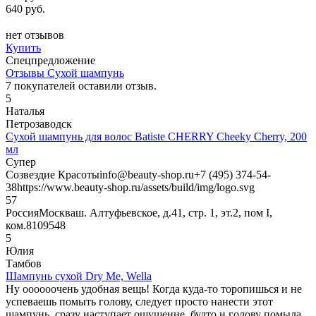
640 руб.
нет отзывов
Купить
Спецпредложение
Отзывы Сухой шампунь
7
покупателей оставили отзыв.
5
Наталья
Петрозаводск
Сухой шампунь для волос Batiste CHERRY Cheeky Cherry, 200
мл
Супер
Созвездие Красоты
info@beauty-shop.ru
+7 (495) 374-54-
38
https://www.beauty-shop.ru/assets/build/img/logo.svg
5
7
Россия
Москва
ш. Алтуфьевское, д.41, стр. 1, эт.2, пом I,
ком.8
109548
5
Юлия
Тамбов
Шампунь сухой Dry Me, Wella
Ну оооооочень удобная вещь! Когда куда-то торопишься и не
успеваешь помыть голову, следует просто нанести этот
шампунь, сразу наступает ощущение, будто и голову помыла,