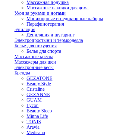
Массажная подушка
Массажные накидки для дома
Уход за руками и ногами
Маникюрные и педикюрные наборы
Парафинотерапия
Эпиляция
Депиляция и шугаринг
Электропростыни и термоодеяла
Белье для похудения
Белье для спорта
Массажные кресла
Массажеры для шеи
Электронные весы
Бренды
GEZATONE
Beauty Style
Cristaline
GEZANNE
GUAM
Lycon
Beauty Sleep
Minna Life
TONIS
Aravia
Medisana