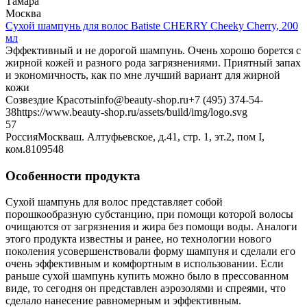
Тамара
Москва
Сухой шампунь для волос Batiste CHERRY Cheeky Cherry, 200
мл
Эффективный и не дорогой шампунь. Очень хорошо борется с
жирной кожей и разного рода загрязнениями. Приятный запах
и экономичность, как по мне лучший вариант для жирной
кожи
Созвездие Красоты
info@beauty-shop.ru
+7 (495) 374-54-
38
https://www.beauty-shop.ru/assets/build/img/logo.svg
5
7
Россия
Москва
ш. Алтуфьевское, д.41, стр. 1, эт.2, пом I,
ком.8
109548
Особенности продукта
Сухой шампунь для волос представляет собой
порошкообразную субстанцию, при помощи которой волосы
очищаются от загрязнения и жира без помощи воды. Аналоги
этого продукта известны и ранее, но технологии нового
поколения усовершенствовали форму шампуня и сделали его
очень эффективным и комфортным в использовании. Если
раньше сухой шампунь купить можно было в прессованном
виде, то сегодня он представлен аэрозолями и спреями, что
сделало нанесение равномерным и эффективным.