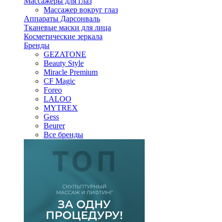
Массажеры для глаз
Массажер вокруг глаз
Аппараты Дарсонваль
Тканевые маски для лица
Косметические зеркала
Бренды
GEZATONE
Beauty Style
Miracle Premium
CF Magic
Foreo
LALOO
MYTREX
Gess
Beurer
Все бренды