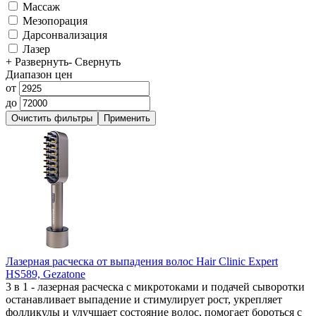
Массаж
Мезопорация
Дарсонвализация
Лазер
+ Развернуть
- Свернуть
Диапазон цен
от
до
Лазерная расческа от выпадения волос Hair Clinic Expert
HS589, Gezatone
3 в 1 - лазерная расческа с микротоками и подачей сыворотки
останавливает выпадение и стимулирует рост, укрепляет
фолликулы и улучшает состояние волос, помогает бороться с