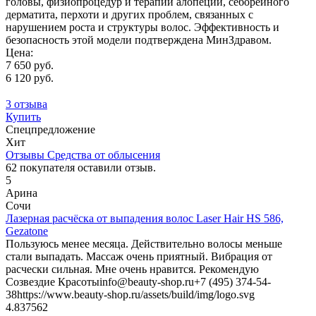
головы, физиопроцедур и терапии алопеции, себорейного
дерматита, перхоти и других проблем, связанных с
нарушением роста и структуры волос. Эффективность и
безопасность этой модели подтверждена МинЗдравом.
Цена:
7 650 руб.
6 120 руб.
3 отзыва
Купить
Спецпредложение
Хит
Отзывы Средства от облысения
62
покупателя оставили отзыв.
5
Арина
Сочи
Лазерная расчёска от выпадения волос Laser Hair HS 586,
Gezatone
Пользуюсь менее месяца. Действительно волосы меньше
стали выпадать. Массаж очень приятный. Вибрация от
расчески сильная. Мне очень нравится. Рекомендую
Созвездие Красоты
info@beauty-shop.ru
+7 (495) 374-54-
38
https://www.beauty-shop.ru/assets/build/img/logo.svg
4.8375
62