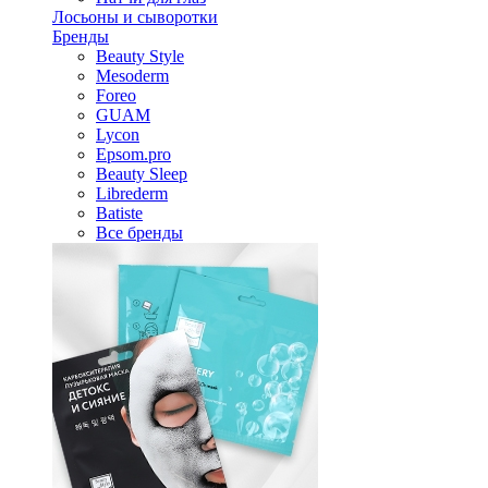
Лосьоны и сыворотки
Бренды
Beauty Style
Mesoderm
Foreo
GUAM
Lycon
Epsom.pro
Beauty Sleep
Librederm
Batiste
Все бренды