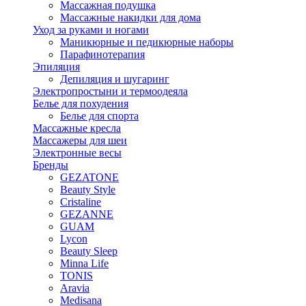
Массажная подушка
Массажные накидки для дома
Уход за руками и ногами
Маникюрные и педикюрные наборы
Парафинотерапия
Эпиляция
Депиляция и шугаринг
Электропростыни и термоодеяла
Белье для похудения
Белье для спорта
Массажные кресла
Массажеры для шеи
Электронные весы
Бренды
GEZATONE
Beauty Style
Cristaline
GEZANNE
GUAM
Lycon
Beauty Sleep
Minna Life
TONIS
Aravia
Medisana