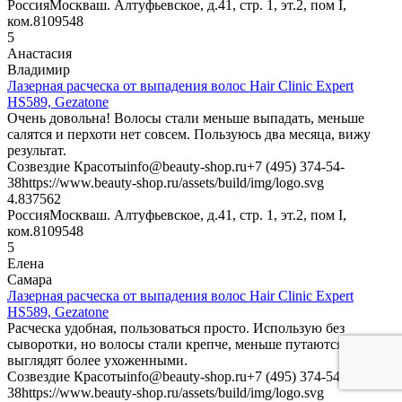
Россия
Москва
ш. Алтуфьевское, д.41, стр. 1, эт.2, пом I,
ком.8
109548
5
Анастасия
Владимир
Лазерная расческа от выпадения волос Hair Clinic Expert
HS589, Gezatone
Очень довольна! Волосы стали меньше выпадать, меньше
салятся и перхоти нет совсем. Пользуюсь два месяца, вижу
результат.
Созвездие Красоты
info@beauty-shop.ru
+7 (495) 374-54-
38
https://www.beauty-shop.ru/assets/build/img/logo.svg
4.8375
62
Россия
Москва
ш. Алтуфьевское, д.41, стр. 1, эт.2, пом I,
ком.8
109548
5
Елена
Самара
Лазерная расческа от выпадения волос Hair Clinic Expert
HS589, Gezatone
Расческа удобная, пользоваться просто. Использую без
сыворотки, но волосы стали крепче, меньше путаются и
выглядят более ухоженными.
Созвездие Красоты
info@beauty-shop.ru
+7 (495) 374-54-
38
https://www.beauty-shop.ru/assets/build/img/logo.svg