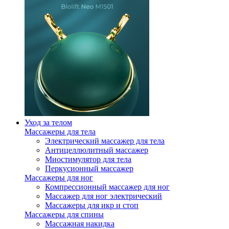
Уход за телом
Массажеры для тела
Электрический массажер для тела
Антицеллюлитный массажер
Миостимулятор для тела
Перкусионный массажер
Массажеры для ног
Компрессионный массажер для ног
Массажер для ног электрический
Массажеры для икр и стоп
Массажеры для спины
Массажная накидка