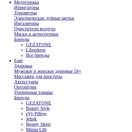
Медтехника
Ирригаторы
Тонометры
Электрические зубные щетки
Ингаляторы
Очистители воздуха
Маски и антисептики
Бренды
GEZATONE
Librederm
Все бренды
Ещё
Здоровье
Мужское и женское здоровье 18+
Массажер для простаты
Аксессуары
Ортопедия
Уцененные товары
Бренды
GEZATONE
Beauty Style
eVy Pillow
Jetpik
Beauty Sleep
Minna Life